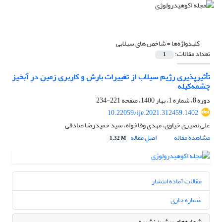
کلیدواژه‌ها =
شاخص ‏های سیلابی
تعداد مقالات:
1
تأثیرپذیری رژیم سیلاب از تغییرات بارش و کاربری زمین در آبخیز
چشمه‌کیله
دوره 8، شماره 1، بهار 1400، صفحه
221-234
10.22059/ije.2021.312459.1402
علی نصیری خیاوی، مهدی وفاخواه، سید حمیدرضا صادقی
مشاهده مقاله
اصل مقاله
1.32 M
مقالات آماده انتشار
شماره جاری
شماره‌های پیشین نشریه