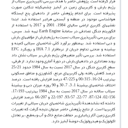
قرار گرفته است. پژوهش حاضر با هدف بررسی تأثیرپذیری سیلاب از
رژیم بارش و کاربری‏های زمین در آبخیز چشمه‏کیله تنکابن صورت
پذیرفته است. برای انجام پژوهش حاضر از داده‏های پنج ایستگاه
هواشناسی موجود در منطقه و آب‏سنجی هرات‏بر استفاده شد. ابتدا
نقشه‏های کاربری اراضی سال‏های 1984، 2001 و 2017 با استفاده از
الگوریتم جنگل تصادفی در سامانۀ Earth Engine تهیه شد. سپس،
برای بررسی تأثیرپذیری سیلاب نسبت به رژیم بارش از مؤلفه‏های بارش
و دبی استفاده شد. به‏منظور برآورد کمّی شاخص‏های سیلابی کمینه و
بیشینه و منحنی تداوم جریان از نرم‏افزار IHA 7.1 و رویکرد EFC
استفاده شد. بررسی تأثیر متغیرهای رژیم بارش بر سیلاب نشان داد
روند معناداری در داده‏های بارش در دورۀ آماری وجود ندارد. از طرفی،
سطح کاربری جنگل در سال 2017 نسبت به سال 1984 حدود 25/21
درصد کاهش یافته، ولی کاربری‏های مرتع، کشاورزی و مناطق مسکونی
به‏ترتیب 16/24، 00/315 و 47/225 درصد افزایش یافته است. درصد
اختلاف شاخص‏های بیشینۀ 1، 3، 7، 30 و 90 روزه، میزان دبی و بیشینۀ
سیلاب سالانه در سال 2017 نسبت به سال 1984 به‏ترتیب 17/193،
02/156، 87/124، 22/77، 93/57، 22/197 و 66/207 درصد افزایش
داشته که نشان‏دهندۀ تأثیرپذیری شاخص‏های جریان سیلابی از تغییرات
کاربری‏ها است. از نتایج پژوهش حاضر می‏توان نتیجه گرفت که تغییرات
کاربری زمین آثار زیان‏باری بر حفاظت منابع خاک و آب و به‌طبع، بر تعادل
اکولوژیک و هیدرولوژیک حوضۀ آبخیز دارد.