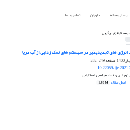
ارسال مقاله
داوران
تماس با ما
یستم‏ های ترکیبی
د انرژی های تجدیدپذیر در سیستم های نمک زدایی از آب دریا
249-282
10.22059/ije.2021
نوراللهی، فاطمه راضی آستارایی
اصل مقاله
1.86 M