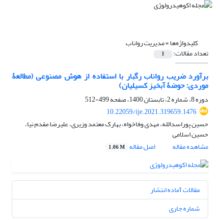
کلیدواژه‌ها =
مدیریت رواناب
تعداد مقالات:
1
برآورد ضریب رواناب رگبار با استفاده از هوش مصنوعی (مطالعۀ
موردی: حوضۀ آبخیز کسیلیان)
دوره 8، شماره 2، تابستان 1400، صفحه
499-512
10.22059/ije.2021.319659.1476
حسین پوراسدالله، مهدی وفاخواه، بهارک معتمد وزیری، علیرضا مقدم نیا،
حسین اسلامی
مشاهده مقاله
اصل مقاله
1.06 M
مقالات آماده انتشار
شماره جاری