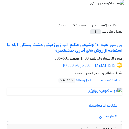
کلیدواژه‌ها =
ضریب همبستگی پیرسون
تعداد مقالات:
1
بررسی هیدروژئوشیمی منابع آب ‏زیرزمینی دشت بستان‏ آباد با
استفاده از روش‏ های آماری چندمتغیره
دوره 8، شماره 3، پاییز 1400، صفحه
691-706
10.22059/ije.2021.325023.1515
شهلا سلطانی، اصغر اصغری مقدم
مشاهده مقاله
اصل مقاله
537.27 K
مقالات آماده انتشار
شماره جاری
شماره‌های پیشین نشریه