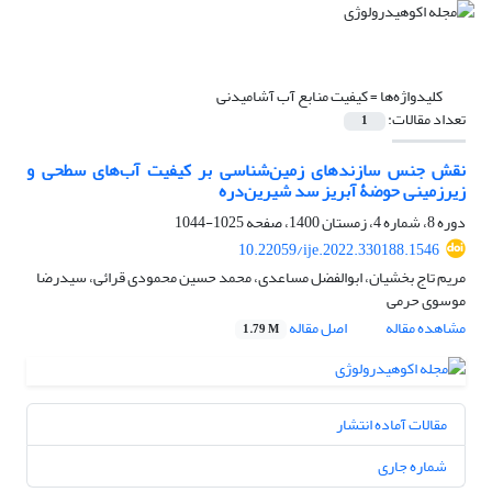
کلیدواژه‌ها =
کیفیت منابع آب آشامیدنی
تعداد مقالات:
1
نقش جنس سازندهای زمین‌شناسی بر کیفیت آب‌های سطحی و
زیرزمینی حوضۀ آبریز سد شیرین‌دره
دوره 8، شماره 4، زمستان 1400، صفحه
1025-1044
10.22059/ije.2022.330188.1546
مریم تاج بخشیان، ابوالفضل مساعدی، محمد حسین محمودی قرائی، سیدرضا
موسوی حرمی
مشاهده مقاله
اصل مقاله
1.79 M
مقالات آماده انتشار
شماره جاری