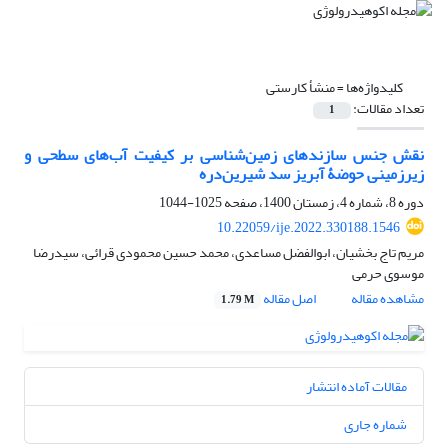
کلیدواژه‌ها =
منشأ کارستی
تعداد مقالات:
1
نقش جنس سازندهای زمین‌شناسی بر کیفیت آب‌های سطحی و
زیرزمینی حوضۀ آبریز سد شیرین‌دره
دوره 8، شماره 4، زمستان 1400، صفحه
1025-1044
10.22059/ije.2022.330188.1546
مریم تاج بخشیان، ابوالفضل مساعدی، محمد حسین محمودی قرائی، سیدرضا
موسوی حرمی
مشاهده مقاله
اصل مقاله
1.79 M
مقالات آماده انتشار
شماره جاری