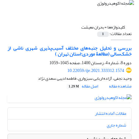
کلیدواژه‌ها =
بحران معیشت
تعداد مقالات:
1
بررسی و تحلیل جنبه‌های مختلف آسیب‌پذیری شهری ناشی از
خشک‌سالی (مطالعۀ موردی:استان تهران )
دوره 8، شماره 4، زمستان 1400، صفحه
1045-1059
10.22059/ije.2021.333312.1574
وحید نجفی، آزاده اربابی سبزواری، فاطمه ادیبی سعدی نژاد
مشاهده مقاله
اصل مقاله
1.29 M
مقالات آماده انتشار
شماره جاری
شماره‌های پیشین نشریه