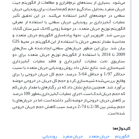
می‌شود. بسیاری از بسته‌های نرم‌افزاری و مطالعات از الگوریتم جهت
جریان منفرد به‌دلیل سادگی و حجم کم محاسبات برای روندیابی جریان
سطحی در حوضه‌های آبخیز استفاده می‌کنند. در این تحقیق تأثیر
عملیات آبخیزداری بر روندیابی جریان سطحی با استفاده از معرفی
الگوریتم توزیع جریان متعدد، در حوضۀ زوجی کاخک شهرستان گناباد
بررسی شد. افزون‌بر این، نحوة پیاده‌سازی الگوریتم جریان متعدد و
محاسبة مقدار تجمعی جریان با استفاده از این الگوریتم در محیط GIS
بیان شد. برای این منظور جریان‌های سطحی ایجادشده طی سال‌های
2009 تا 2014 با استفاده از الگوریتم توزیع جریان متعدد برای دو
سناریوی تحت عملیات آبخیزداری و فاقد عملیات آبخیزداری
شبیه‌سازی شد. نتایج نشان داد روش روندیابی جریان متعدد با نسبت
حداکثر 1/97 و حداقل 3/64 درصد، حجم کل جریان خروجی را برای
وقایع بررسی‌شده شبیه‌سازی کرد و حجم کل جریان در خروجی حوضه
برآورد شد. همچنین نتایج نشان داد که در رگبارهای با مقدار بارش کم
که حجم جریان اندک است، اجرای عملیات آبخیزداری به‌طور 100 درصد
بر کاهش جریان خروجی از حوضه تأثیر داشته است، اما در جریان‌های با
حجم بیشتر بین 2/38 تا 2/74 درصد سبب کاهش حجم جریان خروجی
شده است.
کلیدواژه‌ها
الگوریتم
جریان متعدد
جریان منفرد
روندیابی