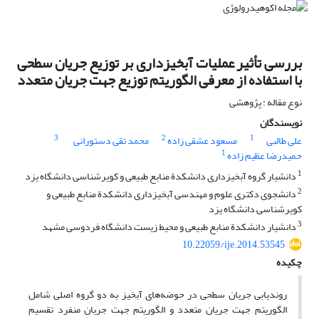
بررسی تأثیر عملیات آبخیزداری بر توزیع جریان سطحی
با استفاده از معرفی الگوریتم توزیع جهت جریان متعدد
نوع مقاله : پژوهشی
نویسندگان
3
2
1
علی طالبی
مسعود عشقی زاده
محمد تقی دستورانی
1
حمیدرضا عظیم زاده
1
دانشیار گروه آبخیزداری دانشکدة منابع طبیعی و کویرشناسی دانشگاه یزد
2
دانشجوی دکتری علوم و مهندسی آبخیزداری دانشکدة منابع طبیعی و
کویرشناسی دانشگاه یزد
3
دانشیار دانشکدة منابع طبیعی و محیط زیست دانشگاه فردوسی مشهد
10.22059/ije.2014.53545
چکیده
روندیابی جریان سطحی در حوضه‌های آبخیز به دو گروه اصلی شامل
الگوریتم جهت جریان متعدد و الگوریتم جهت جریان منفرد تقسیم