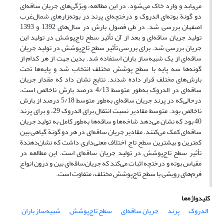
می‌یابد و وارد خاک می‌شود. در این مطالعه، ویژگی‌های جریان ساقه‌ای
دو گونة بوته‌ای الدروک و درختچه‌ای پرند در بوته‌زارهای شمال‌غرب
اصفهان بررسی شد. در طی فصول بارش در سال‌های 1392 و 1393
تولید جریان‌ ساقه‌ای و بعد از آن تأثیر سطح تاج‌پوشش در تولید این
جریان بررسی شد. برای بررسی تأثیر سطح تاج‌پوشش در تولید جریان
ساقه‌ای از یک شبیه‌ساز باران استفاده شد. بدین ‌جهت از هر کدام از
گونه‌ها سه پایه با سطح پوشش مختلف انتخاب شد و پایه‌ها تحت
بارش‌های مختلف قرار داده شدند. نتایج نشان داد که مقدار جریان
ساقه‌ای در الدروک به‌طور متوسط 4/13 درصد بارش ناخالص است،
درحالی‌که در پرند جریان ساقه‌ای به‌طور متوسط 5/18 درصد از بارش
ناخالص بود. متوسط مقادیر نسبت انتقال برای الدروک 29، و برای پرند
40 بود که نشان می‌دهد شاخه‌ها و ساقه‌ها به‌طور کامل به تولید جریان
ساقه‌ای کمک می‌کنند. مقادیر جریان ساقه‌ای در هر دو گونة گیاهی بین
کمترین و بیشترین سطح تاج اختلاف معنی‌داری داشت که نشان‌دهندة
تأثیر سطح تاج‌پوشش در تولید جریان ساقه‌ای است. این مطالعه در
مقیاس بوته و درختچه اثبات می‌کند که جریان‌ساقه‌ای بین و درون انواع
فرم‌های رویشی با سطح تاج‌پوشش مختلف، متفاوت است.
کلیدواژه‌ها
الدروک
پرند
جریان ساقه‌ای
سطح تاج‌پوشش
شبیه‌ساز باران