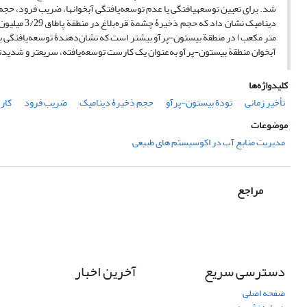
شد. برای تعیین توسعه­یافتگی یا عدم توسعه‌یافتگی آبخوان­ها، ضریب فرود، ح
متر مکعب) در منطقة بیستون-پرآو بیشتر است که نشان‌دهندۀ توسعه‌یافتگی ب
آبخوان منطقة بیستون-پرآو به‌عنوان یک کارست توسعه‌یافته، سریع­تر و شدیدتر
کلیدواژه‌ها
تأخیر زمانی
تودة بیستون-پرآو
حجم ذخیرۀ دینامیک
ضریب فرود
کار
موضوعات
مدیریت منابع آب در اکوسیستم های طبیعی
مراجع
دسترسی سریع
آخرین اخبار
صفحه اصلی