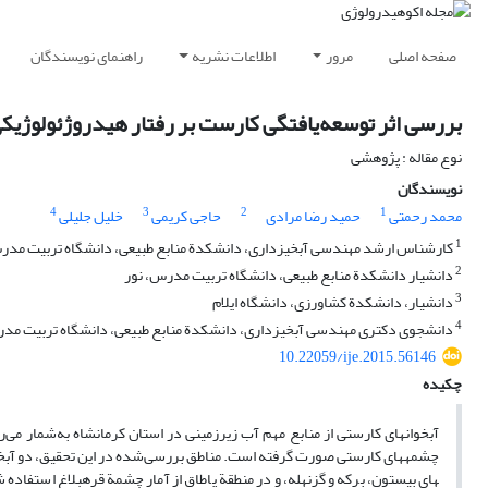
صفحه اصلی
مرور
اطلاعات نشریه
راهنمای نویسندگان
بررسی اثر توسعه‌یافتگی کارست بر رفتار هیدروژئولوژیک
نوع مقاله : پژوهشی
نویسندگان
4
3
2
1
محمد رحمتی
حمید رضا مرادی
حاجی کریمی
خلیل جلیلی
1
کارشناس ارشد مهندسی آبخیزداری، دانشکدة منابع طبیعی، دانشگاه تربیت مدر
2
دانشیار دانشکدة منابع طبیعی، دانشگاه تربیت مدرس، نور
3
دانشیار، دانشکدة کشاورزی، دانشگاه ایلام
4
دانشجوی دکتری مهندسی آبخیزداری، دانشکدة منابع طبیعی، دانشگاه تربیت مدر
10.22059/ije.2015.56146
چکیده
آبخوان­های کارستی از منابع مهم آب زیرزمینی در استان کرمانشاه به‌شمار می‌
های بیستون، برکه و گزنهله، و در منطقة پاطاق از آمار چشمة قره­بلاغ استفاده