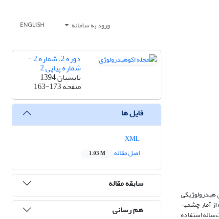
ورود به سامانه
ENGLISH
دوره 2، شماره 2 -
شماره پیاپی 2
تابستان 1394
صفحه
163-173
فایل ها
XML
اصل مقاله
1.03 M
سابقه مقاله
ی هیدرولوژیکی
چشمه­های کارستی صورت گرفته است. مناطق بررسی‌شده در این تحقیق، دو آبخوان کارستی بیستون-پرآو و کوه پاطاق در استان کرمانشاه است. در منطقة بیستون-پرآو از آمار چشمه­
هم رسانی
‌ساله استفاده