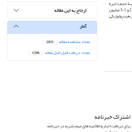
سبة حجم ذخیرة
ارجاع به این مقاله
دینامیک نشان داد که حجم ذخیرۀ چشمة قره‌بلاغ در منطقة پاطاق 3/29 میلیون متر مکعب است که از حجم ذخیرۀ چشمه­های بیستون، برکه و گزنهله (به‌ترتیب 55/0، 2/2 و 3/1 میلیون
ش هیدرولوژیکی
آمار
تعداد مشاهده مقاله
2,831
تعداد دریافت فایل اصل مقاله
1,596
اشتراک خبرنامه
برای دریافت اخبار و اطلاعیه های مهم نشریه در خبرنامه