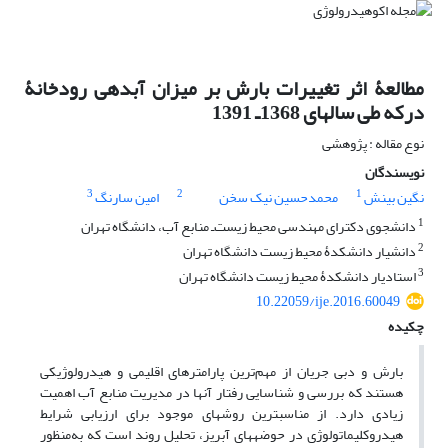
مطالعۀ اثر تغییرات بارش بر میزان آبدهی رودخانۀ
درکه طی سال‏های 1368‌ـ 1391
نوع مقاله : پژوهشی
نویسندگان
3
2
1
نگین بینش
محمدحسین نیک سخن
امین سارنگ
1
دانشجوی دکترای مهندسی محیط زیست‌ـ منابع آب، دانشگاه تهران
2
دانشیار دانشکدۀ محیط زیست دانشگاه تهران
3
استادیار دانشکدۀ محیط زیست دانشگاه تهران
10.22059/ije.2016.60049
چکیده
بارش و دبی جریان از مهم‌ترین پارامترهای اقلیمی و هیدرولوژیکی
هستند که بررسی و شناسایی رفتار آنها در مدیریت منابع آب اهمیت
زیادی دارد. از مناسب‏ترین روش‏های موجود برای ارزیابی شرایط
هیدروکلیماتولوژی در حوضه‏های آبریز، تحلیل روند است که به‌منظور