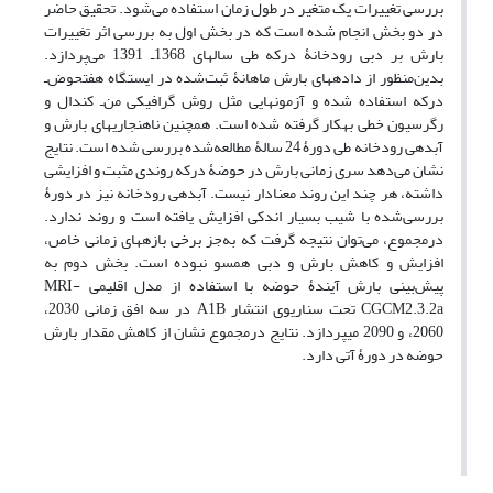
بررسی تغییرات یک متغیر در طول زمان استفاده می‌شود. تحقیق حاضر
در دو بخش انجام شده است که در بخش اول به بررسی اثر تغییرات
بارش بر دبی رودخانۀ درکه طی سال‏های 1368‌ـ 1391 می‌پردازد.
بدین‌منظور از داده‏های بارش ماهانۀ ثبت‌شده در ایستگاه هفت‏حوض‌ـ
درکه استفاده شده و آزمون‏هایی مثل روش گرافیکی من‌ـ کندال و
رگرسیون خطی به‏کار گرفته شده است. همچنین ناهنجاری‏های بارش و
آبدهی رودخانه طی دورۀ 24 سالۀ مطالعه‌شده بررسی شده است. نتایج
نشان‏ می‌دهد سری زمانی بارش در حوضۀ درکه روندی مثبت و ‌افزایشی
داشته، هر چند این روند معنادار نیست. آبدهی رودخانه نیز در دورۀ
بررسی‌شده با شیب بسیار اندکی افزایش یافته است و روند ندارد.
در‌مجموع، می‌توان نتیجه گرفت که به‌جز برخی بازه‏های زمانی خاص،
افزایش و کاهش بارش و دبی همسو نبوده است. بخش دوم به
پیش‌بینی بارش آیندۀ حوضه با استفاده از مدل اقلیمی MRI-
CGCM2.3.2a تحت سناریوی انتشار A1B در سه افق زمانی 2030،
2060، و 2090 می‏پردازد. نتایج در‌مجموع نشان از کاهش مقدار بارش
حوضه در دورۀ آتی دارد.