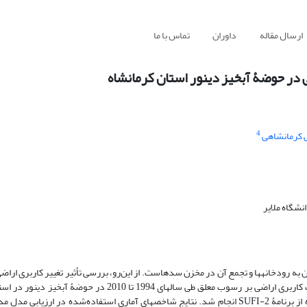
ارسال مقاله
داوران
تماس با ما
 در حوضۀ آبخیز دینور استان کرمانشاه
4
 کرمانشاهی
نشگاه ملایر
ه رودخانه‏ها و تجمع آن در مخزن سدها‌ست. از این‌رو، بررسی تأثیر تغییر کاربری اراض
هیدرولوژی امری مهم و ضروری است. این پژوهش با هدف بررسی اثر تغییرات کاربری اراضی بر رسوب معلق طی سال‏های 4
استفاده از مدل SWAT صورت گرفت. واسنجی و اعتبارسنجی مدل با استفاده از برنامۀ SUFI-2 انجام شد. نتایج شاخص‏های آماری ‌استفاده‌شده در