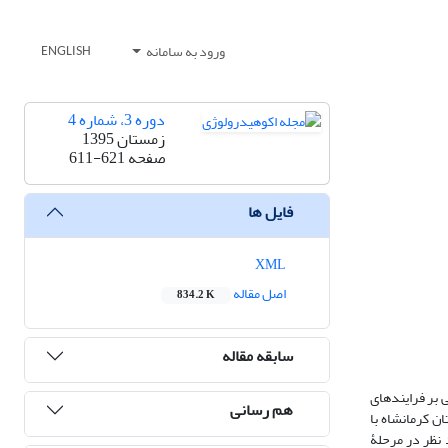
ورود به سامانه
ENGLISH
دوره 3، شماره 4
زمستان 1395
صفحه
611-621
فایل ها
XML
اصل مقاله
834.2 K
سابقه مقاله
ی بر فرایندهای
هم رسانی
199 تا 2010 در حوضۀ آبخیز دینور در استان کرمانشاه با
 ارزیابی مدل مد نظر در مرحلۀ