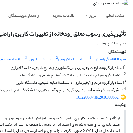
صفحه اصلی
مرور
اطلاعات نشریه
راهنمای نویسندگان
تأثیرپذیری رسوب معلق رودخانه از تغییرات کاربری اراضی
نوع مقاله : پژوهشی
نویسندگان
3
2
1
سهیلا آقابیگی امین
علیرضا ایلدرومی
حمیدرضا نوری
افسانه حقیقی
1
استادیار گروه منابع طبیعی، پردیس کشاورزی و منابع طبیعی، دانشگاه رازی
2
دانشیار گروه مرتع و آبخیزداری، دانشکدۀ منابع طبیعی، دانشگاه ملایر
3
استادیار گروه مرتع و آبخیزداری، دانشکدۀ منابع طبیعی، دانشگاه ملایر
4
دانش‌آموختۀ رشتۀ آبخیزداری، گروه مرتع و آبخیزداری، دانشکدۀ منابع طبیعی، دا
10.22059/ije.2016.60362
چکیده
از تأثیرات مخرب تغییر کاربری اراضی یک حوضه، افزایش تولید رسوب و ورود آن ب