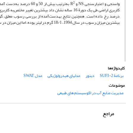
2
واسنجی و اعتبارسنجی NS و R
به‌ترتیب بیش از 50 و 
درصد رخ داده است. همچنین نتایج به‏دست‌آمده از بررسی رسوب معلق، گوی
بیشترین میزان رسوب در سال 1994، 18/1 گرم در لیتر بوده، اما این میزان در سال 2010 به 65/12 ‏گرم در لیتر رسیده است.
کلیدواژه‌ها
برنامۀ SUFI-2
دینور
مدل‏های هیدرولوژیکی
مدل SWAT
موضوعات
مدیریت منابع آب در اکوسیستم های طبیعی
مراجع