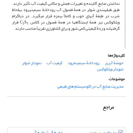
نداشتن منابع آلاینده و تغییرات فصلی و مکانی کیفیت آب تأثیر دارند.
طبق طبقه‏بندی شولر در همۀ فصول آب رودخانۀ سیمینه‏رود به‏لحاظ
شرب در طبقۀ آب‏های خوب و کاملاً بی‏مزه قرار می‏گیرد. در دیاگرام
ویلکوکس نیز همۀ ایستگاه‏ها در همۀ فصول در کلاس C
S
قرار
2
1
گرفته‏اند و ردۀ کیفیتی کمی شور و برای کشاورزی تقریباً مناسب دارند.
کلیدواژه‌ها
حوضۀ آبریز
رودخانۀ سیمینه‌رود
کیفیت آب
نمودار شولر
نمودار ویلکوکس
موضوعات
مدیریت منابع آب در اکوسیستم های طبیعی
مراجع
دوره 4، شماره 2