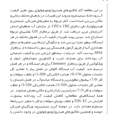
در این مطالعه آثار فاکتورهای هیدروژئومورفولوژی ‏روی تغییر کیفیت
آب رودخانۀ سیمینه‌رود و روند این تغییرات در بازه‏های مختلف زمانی و
مکانی بررسی شده ‏است. آمار مربوط‏ به متغیرهای فیزیکی، شیمیایی و
هیدرولوژیک طی سال‏های 1382 تا 1392، از سازمان آب منطقه‏ای استان
آذربایجان ‏غربی دریافت شد. از ‏طریق نرم‏افزار GIS نقشه‏ها‏ی مربوط
استخراج شد. سپس روند تغییرات کیفیت آب در فصول مختلف در هر
ایستگاه به‏طور مجزا بررسی شد و چگونگی ارتباط بین متغیرها و سطح
معناداری آنها از‏ طریق آزمون همبستگی پیرسون با‏ استفاده ‏از نرم‏افزار
SPSS به‏دست ‏آمد. در‏نهایت، به‏منظور ارزیابی تیپ و کیفیت شیمیایی
آب رودخانه برای مصارف شرب و کشاورزی نمودارهای شولر و
ویلکوکس از‏ طریق نرم‏افزار Chemistry برای هر ایستگاه و در هر فصل
ترسیم‏ شد. کیفیت آب ایستگاه کاولان در فصل بهار با مقادیر کل
جامدات محلول (9/174)، هدایت الکتریکی (1/269) و غلظت سولفات و
کلر (7/0) به‏عنوان مطلوب‏ترین و ایستگاه میاندوآب در فصل تابستان با
مقادیر کل جامدات محلول (3/359)، هدایت الکتریکی (3/529) و غلظت
سولفات و کلر (7/3) بحرانی‏ترین بازۀ زمانی و مکانی معرفی می‏شوند. در
همۀ ایستگاه‏های مطالعاتی، کاهش کیفیت آب رودخانه به‏صورت
افزایش در TDS، EC و غلظت یون‏های سولفات و کلر با متغیر دبی رابطۀ
مستقیم معنادار دارد. در حوضۀ آبریز سیمینه‏رود ویژگی‏های فیزیکی
حوضه و همچنین فاکتورهای هیدروژئومورفولوژی در وجود داشتن یا