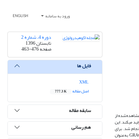
ورود به سامانه
ENGLISH
دوره 4، شماره 2
تابستان 1396
صفحه
463-476
فایل ها
XML
اصل مقاله
777.3 K
سابقه مقاله
مشاهده‌شده از
GR مجموعه‏ای از داده‏های تغییرات ذخیرۀ آب را در مقیاس منطقه با قدرت تفکیک مکانی 1 درجه تولید می‏کند. این
هم رسانی
ستان انجام شد. برای
اعتبارسنجی داده‏های ماهوارۀ‏ GRACE از داده‏های مدل سطح زمین GLDAS و داده‏های مشاهداتی چاه‏ها در منطقه استفاده شد. نتایج نشان می‏دهد ماهوارۀ GRACE به‌‌عنوان