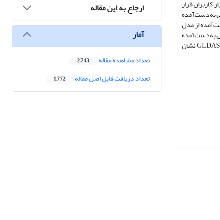
 کاربران قرار
ارجاع به این مقاله
ح آب زیرزمینی به‌دست‌آمده
یرات ذخیرۀ آب به‌دست‌آمده از مدل
آمار
 ماهوارۀ GRACE و تغییرات سطح آب زیرزمینی به‌دست‌آمده
از ماهوارۀ GRACE و داده‏های مشاهداتی در سطح احتمال 99 درصد معنا‏دار است. نتایج بیانگر آن است که ماهوارۀ GRACE روند تغییرات ذخیرۀ آب را بهتر از مدل GLDAS نشان
تعداد مشاهده مقاله
2,743
تعداد دریافت فایل اصل مقاله
1,772