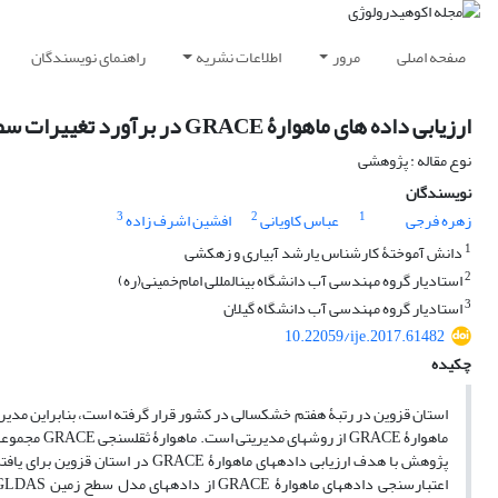
صفحه اصلی
مرور
اطلاعات نشریه
راهنمای نویسندگان
ارزیابی داده ‏های ماهوارۀ GRACE در برآورد تغییرات سطح آب زیرزمینی در استان قزوین
نوع مقاله : پژوهشی
نویسندگان
3
2
1
زهره فرجی
عباس کاویانی
افشین اشرف زاده
1
دانش ‏آموختۀ کارشناس ی‏ارشد آبیاری و زهکشی
2
استادیار گروه مهندسی آب دانشگاه بین‏المللی امام‌خمینی(ره)
3
استادیار گروه مهندسی آب دانشگاه گیلان
10.22059/ije.2017.61482
چکیده
استان قزوین در رتبۀ هفتم خشکسالی در کشور قرار گرفته است، بنابراین مدیر
پژوهش با هدف ارزیابی داده‏های ماهو