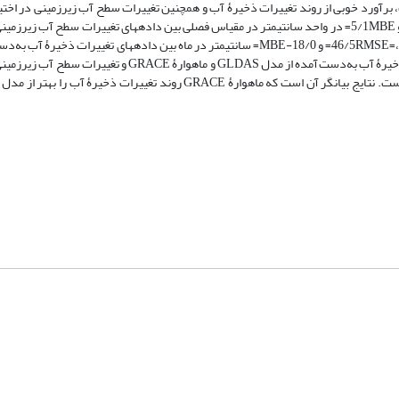
 برآورد خوبی از روند تغییرات ذخیرۀ آب و همچنین تغییرات سطح آب زیرزمینی در اختیار
می‏دهد. نتایج تحلیل آماری انجام‌شده نشان‏دهندۀ 54/5RMSE=، 16/4MAE= و 5/1MBE= در واحد سانتی‏متر در مقیاس فصلی بین داده‏های تغییرات سط
از ماهوارۀ GRACE و چاه‏های مشاهداتی در دشت قزوین و همچنین46/5RMSE=، 32/4MAE= و 18/0-MBE= سانتی‏متر در ماه بین داده‏های تغی
GLDAS و ماهوارۀ GRACE است. همچنین همبستگی بین داده‏های تغییرات ذخیرۀ آب به‌دست‌آمده از مدل GLDAS و