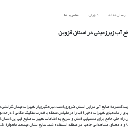
ارسال مقاله
داوران
تماس با ما
یت گستردۀ منابع آبی در این استان ضروری است. بهره‏گیری از تغییرات میدان گرانشی 
ماهوارۀ GRACE از روش‏‏های مدیریتی است. ماهوارۀ ثقل‏سنجی ACE
ارۀ ‏GRACE در استان قزوین برای یافتن راه‏ حلی جامع برای دست‏یابی آسان و سریع به اطلاعات تغییرات منابع آبی این ا