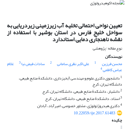
تعیین نواحی احتمالی تخلیه آب زیرزمینی زیردریایی به
سواحل خلیج فارس در استان بوشهر با استفاده از
نقشه ناهنجاری دمایی استاندارد
نوع مقاله : پژوهشی
نویسندگان
3
2
1
محسن فرزین
علی اکبر نظری سامانی
سادات فیض نیا
غلام
4
عباس کاظمی
1
دانشجوی دکتری علوم و مهندسی آبخیزداری، دانشکدۀ منابع طبیعی،
دانشگاه تهران، کرج
2
دانشیار، دانشکدۀ منابع طبیعی، دانشگاه تهران، کرج
3
استاد، دانشکدۀ منابع طبیعی، دانشگاه تهران، کرج
4
دکتری هیدروژئولوژی، مشاور خصوصی، امیرآباد، آبادان
10.22059/ije.2017.61483
چکیده