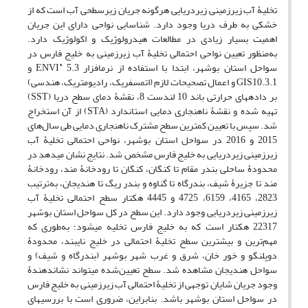
تخلیۀ آب زیرزمینی زیردریایی هرگونه جریان زیرسطحی آب است که از
خشکی به طرف دریا وجود دارد. شناسایی نواحی دارای این جریان
اهمیت بسیار زیادی در مطالعات هیدرولوژیک و اکولوژیک دارد.
به‌منظور تعیین نواحی احتمالی تخلیۀ آب زیرزمینی به خلیج فارس در
®
سواحل استان بوشهر، ابتدا با استفاده از نرم‏افزار ENVI
5.3 و
GIS10.3.1 و اعمال تصحیحات لازم (اتمسفریک، رادیومتریک، هندسی)
بر داده‏های حرارتی باند 10 لندست 8، نقشۀ دمای سطح دریا (SST)
تهیه شده و نقشۀ ناهنجاری دمایی استاندارد (STA) از آن استخراج
شد. سپس با تعیین کمترین سطح مشترک ناهنجاری دمایی طی سال‌های
2015 و 2016 ‌در سواحل استان بوشهر، نواحی احتمالی تخلیۀ آب
زیرزمینی زیردریایی به خلیج فارس مشخص شد. نتایج نشان می‏دهد در
محدودۀ ساحلی بندر مقام تا کنگان، کنگان تا رودخانۀ مند، رودخانۀ
مند تا جزیرۀ شیف، بندرگاه تا گناوه و بندر ریگ تا هندیجان، به‌ترتیب‌
2823، 4165، 6159، 4725 و 4445 هکتار سطح احتمالی تخلیۀ آب
زیرزمینی زیردریایی وجود دارد. این سطح در کل سواحل استان بوشهر
22317 هکتار است که به خلیج فارس تخلیه می‏شود؛ به‌طوری که
مهم‌ترین و بیشترین سطح تخلیۀ احتمالی در خلیج نایبند، محدودۀ
دوپلنگو و خور خان، شرق و غرب شهر بوشهر (بندرگاه و شیف) و
سواحل هندیجان مشاهده شد. سطح تعیین‌شده می‏تواند نشان‏دهندۀ
وجود جریان شایان توجهی از تخلیۀ احتمالی آب زیرزمینی به خلیج فارس
در سواحل استان بوشهر باشد. بنابراین، ضروری است با بررسی‏های