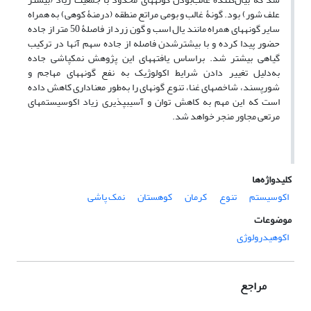
علف شور) بود. گونۀ غالب و بومی مراتع منطقه (درمنۀ کوهی) به همراه
سایر گونه‏های همراه مانند یال اسب و گون زرد از فاصلۀ 50 متر از جاده
حضور پیدا کرده و با بیشتر‌شدن فاصله از جاده سهم آنها در ترکیب
گیاهی بیشتر شد. براساس یافته‏های این پژوهش نمک‏پاشی جاده
به‌دلیل تغییر دادن شرایط اکولوژیک به نفع گونه‏های مهاجم و
شورپسند، شاخص‏های غنا، تنوع گونه‏ای را به‌طور معنا‏داری کاهش داده
است که این مهم به کاهش توان و آسیب‏پذیری زیاد اکوسیستم‏های
مرتعی مجاور منجر خواهد شد.
کلیدواژه‌ها
اکوسیستم
تنوع
کرمان
کوهستان
نمک ‏پاشی
موضوعات
اکوهیدرولوژی
مراجع