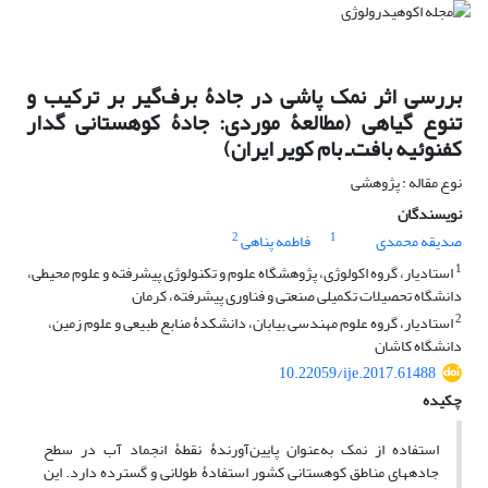
بررسی اثر نمک‏ پاشی در جادۀ برف‌گیر بر ترکیب و
تنوع گیاهی (مطالعۀ موردی: جادۀ کوهستانی گدار
کفنوئیه بافت‌ـ بام کویر ایران)
نوع مقاله : پژوهشی
نویسندگان
2
1
صدیقه محمدی
فاطمه پناهی
1
استادیار، گروه اکولوژی، پژوهشگاه علوم و تکنولوژی پیشرفته و علوم محیطی،
دانشگاه تحصیلات تکمیلی صنعتی و فناوری پیشرفته، کرمان
2
استادیار، گروه علوم مهندسی بیابان، دانشکدۀ منابع طبیعی و علوم زمین،
دانشگاه کاشان
10.22059/ije.2017.61488
چکیده
استفاده از نمک به‌عنوان پایین‌آورندۀ نقطۀ انجماد آب در سطح
جاده‏های مناطق کوهستانی کشور استفادۀ طولانی و گسترده دارد. این