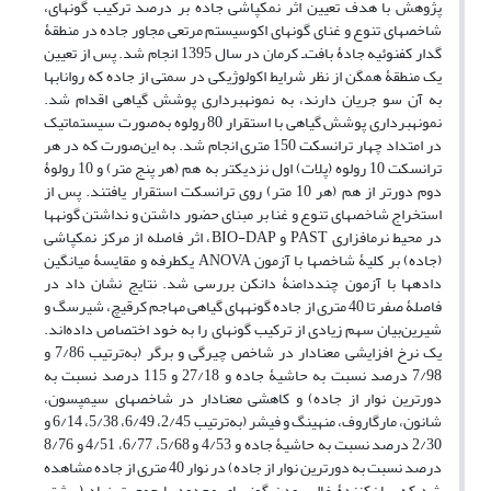
پژوهش با هدف تعیین اثر نمک‏پاشی جاده بر درصد ترکیب گونه‏ای،
شاخص‏های تنوع و غنای گونه‏ای اکوسیستم مرتعی مجاور جاده در منطقۀ
گدار کفنوئیه جادۀ بافت‌ـ کرمان در سال 1395 انجام شد. پس از تعیین
یک منطقۀ همگن از نظر شرایط اکولوژیکی در سمتی از جاده که رواناب‏ها
به آن سو جریان دارند، به نمونه‏برداری پوشش گیاهی اقدام شد.
نمونه‏برداری پوشش گیاهی با استقرار 80 رولوه به‌صورت سیستماتیک
در امتداد چهار ترانسکت 150 متری انجام شد. به این‌‌صورت که در هر
ترانسکت 10 ‌رولوه (پلات) اول نزدیک‏تر به هم (هر پنج متر) و 10 رولوۀ
دوم دورتر از هم (هر 10 متر) روی ترانسکت استقرار یافتند. پس از
استخراج شاخص‏های تنوع و غنا بر مبنای حضور داشتن و نداشتن گونه‏ها
در محیط نرم‏افزاری PAST و BIO-DAP، اثر فاصله از مرکز نمک‏پاشی
(جاده) بر کلیۀ شاخص‏ها با آزمون ANOVA یک‏‏طرفه و مقایسۀ میانگین
داده‏ها با آزمون چنددامنۀ دانکن بررسی شد. نتایج نشان داد در
فاصلۀ صفر تا 40 متری از جاده گونه‏های گیاهی مهاجم کرقیچ، شیرسگ و
شیرین‌بیان سهم زیادی از ترکیب گونه‏ای را به خود اختصاص داده‌اند.
یک نرخ افزایشی معنا‏دار در شاخص‏ چیرگی و برگر (به‌ترتیب 7/86 و
7/98 درصد نسبت به حاشیۀ جاده و 27/18 و 115 درصد نسبت به
دورترین نوار از جاده) و کاهشی معنا‏دار در شاخص‏های سیمپسون،
شانون، مارگاروف، منهینگ و فیشر (به‌ترتیب 2/45، 6/49، 5/38، 6/14 و
2/30 درصد نسبت به حاشیۀ جاده و 4/53 و 5/68، 6/77، 4/51 و 8/76
درصد نسبت به دورترین نوار از جاده) در نوار 40 متری از جاده مشاهده
شد که بیان‌کنندۀ غالب‌بودن گونه‏های محدود با جمعیت زیاد (بیشتر