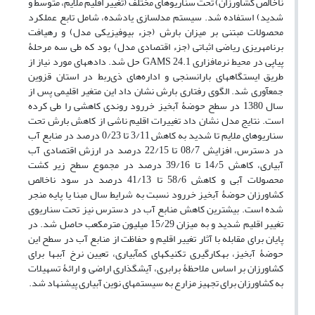
ناخالص کشاورزان) تحت سناریوهای مختلف (تغییر اقلیم ملایم، متوسط و
شدید) استفاده شد. سیستم مدل‏سازی یادشده، شامل تابع عملکرد
محصولات مبتنی بر میزان بارش (جزء بیوفیزیکی مدل) و رهیافت
برنامه‏ریزی ریاضی اثباتی (جزء اقتصادی مدل) بود که طی سه مرحلۀ
پیاپی در محیط نرم‏افزاری GAMS 24.1 حل شد. داده‏های مورد نیاز از
طریق ایستگاه‏های باران‏سنجی و اداره‌های ذی‌ربط در استان قزوین
جمع‏آوری شد. الگوی رفتاری بارش نشان داد این متغیر اقلیمی پس از
سال 1380 در سطح حوضۀ آبخیز خررود روندی کاهشی را طی کرده
است. نتایج مدل نشان داد تغییرات اقلیم ناشی از کاهش بارش تحت
سناریوهای ملایم تا شدید به کاهش 3/11 تا 0/23 درصد در منابع آب
در دسترس، افزایش 08/7 تا 22/15 درصد در ارزش اقتصادی آب
آبیاری، کاهش 14/5 تا 39/16 درصد در مجموع سطح زیر کشت
محصولات آبی و کاهش 58/6 تا 41/13 درصد در سود ناخالص
کشاورزان حوضۀ‏ آبخیز خررود نسبت به شرایط سال مبنا یا پایه منجر
شده است. بیشترین کاهش منابع آب در دسترس نیز تحت سناریوی
تغییر اقلیم شدید و به میزان 15/29 میلیون مترمکعب حاصل شد. در
پایان برای مقابله با آثار تغییر اقلیم و حفاظت از منابع آب در سطح این
حوضۀ آبخیز، به‏کارگیری تکنیک‏های کم‏آبیاری، تعیین نرخ آب‏بها برای
کشاورزان بر اساس ملاحظۀ برابری، آیش‏گذاری اراضی و ارائۀ تسهیلات
به کشاورزان برای تجهیز مزارع به سیستم‏های نوین آبیاری پیشنهاد شد.