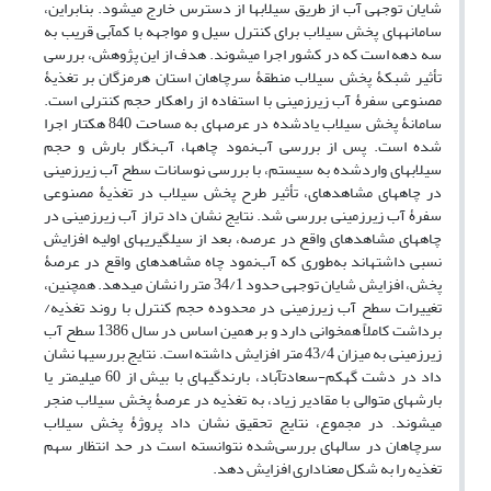
شایان توجهی آب از طریق سیلاب‏ها از دسترس خارج می‏شود. بنابراین،
سامانه‏های پخش سیلاب برای کنترل سیل و مواجهه با کم‏آبی قریب به
سه دهه است که در کشور اجرا می‏شوند. هدف از این پژوهش، بررسی
تأثیر شبکۀ پخش سیلاب منطقۀ سرچاهان استان هرمزگان بر تغذیۀ
مصنوعی سفرۀ آب زیرزمینی با استفاده از راهکار حجم کنترلی است.
سامانۀ پخش سیلاب یادشده در عرصه‏ای به مساحت 840 هکتار اجرا
شده است. پس از بررسی آب‌نمود چاه‏ها، آب‌نگار بارش و حجم
سیلاب‏های واردشده به سیستم، با بررسی نوسانات سطح آب زیرزمینی
در چاه‏های مشاهده‏ای، تأثیر طرح پخش سیلاب در تغذیۀ مصنوعی
سفرۀ آب زیرزمینی بررسی شد. نتایج نشان داد تراز آب زیرزمینی در
چاه‏های مشاهده‏ای واقع در عرصه، بعد از سیل‏گیری‏های اولیه افزایش
نسبی داشته‏اند به‌طوری که آب‌نمود چاه مشاهده‏ای واقع در عرصۀ
پخش، افزایش شایان توجهی حدود 34/1 متر را نشان می‏دهد. همچنین،
تغییرات سطح آب زیرزمینی در محدوده حجم کنترل با روند تغذیه/
برداشت کاملاً همخوانی دارد و بر همین اساس در سال 1386 سطح آب
زیرزمینی به میزان 43/4 متر افزایش داشته است. نتایج بررسی‏ها نشان
داد در دشت گهکم-سعادت‏آباد، بارندگی‏های با بیش از 60 میلی‏متر یا
بارش‏های متوالی با مقادیر زیاد، به تغذیه در عرصۀ پخش سیلاب منجر
می‏شوند. در مجموع، نتایج تحقیق نشان داد پروژۀ پخش سیلاب
سرچاهان در سال‏های بررسی‌شده نتوانسته است در حد انتظار سهم
تغذیه را به شکل معنا‏داری افزایش دهد.