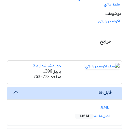
منطق فازی
موضوعات
اکوهیدرولوژی
مراجع
دوره 4، شماره 3
پاییز 1396
صفحه
763-773
فایل ها
XML
اصل مقاله
1.05 M