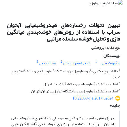
تبیین تحولات رخساره‌های هیدروشیمیایی آبخوان
سراب با استفاده از روش‌های خوشه‌بندی میانگین
فازی و تحلیل خوشه سلسله مراتبی
نوع مقاله : پژوهشی
نویسندگان
3
2
1
میثم ودیعتی
اصغر اصغری مقدم
محمد نخعی
1
دانشجوی دکتری، گروه علوم زمین، دانشکدۀ علوم طبیعی، دانشگاه تبریز،
تبریز‌
2
استاد، دانشکدۀ علوم طبیعی، دانشگاه تبریز، تبریز‌
3
استاد، دانشکدۀ علوم زمین، دانشگاه خوارزمی تهران، تهران‌
10.22059/ije.2017.62624
چکیده
در پژوهش حاضر، خوشه‏بندی مجموعه‏ای از داده‏های هیدروشیمیایی
آبخوان سراب با استفاده از روش‏های خوشه‏بندی C-میانگین فازی