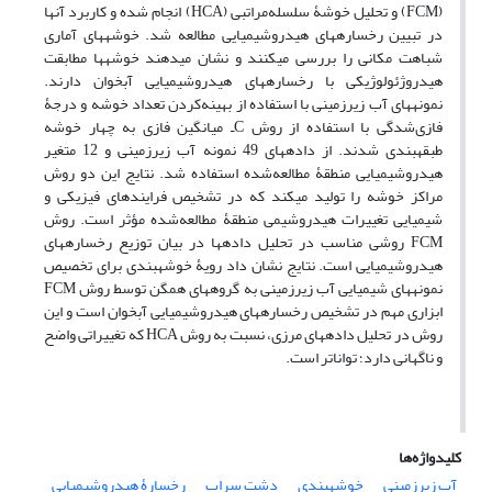
(FCM) و تحلیل خوشۀ سلسله‌مراتبی (HCA) انجام شده و کاربرد آنها
در تبیین رخساره‏های هیدروشیمیایی مطالعه شد. خوشه‏های آماری
شباهت مکانی را بررسی می‏کنند و نشان می‏‏دهند خوشه‏ها مطابقت
هیدروژئولوژیکی با رخساره‏های هیدروشیمیایی آبخوان دارند.
نمونه‏های آب زیرزمینی با استفاده از بهینه‌کردن تعداد خوشه و درجۀ
فازی‌شدگی با استفاده از روش C‌ـ میانگین فازی به چهار خوشه
طبقه‏بندی شدند. از داده‏های 49 نمونه آب زیرزمینی و 12 متغیر
هیدروشیمیایی منطقۀ مطالعه‌شده استفاده شد. نتایج این دو روش
مراکز خوشه را تولید می‏کند که در تشخیص فرایندهای فیزیکی و
شیمیایی تغییرات هیدروشیمی منطقۀ مطالعه‌شده مؤثر است. روش
FCM روشی مناسب در تحلیل داده‏ها در بیان توزیع رخساره‏های
هیدروشیمیایی است. نتایج نشان داد رویۀ خوشه‏بندی برای تخصیص
نمونه‏های شیمیایی آب زیرزمینی به گروه‏های همگن توسط روش FCM
ابزاری مهم در تشخیص رخساره‏های هیدروشیمیایی آبخوان است و این
روش در تحلیل داده‏های مرزی، نسبت به روش HCA که تغییراتی واضح
و ناگهانی دارد؛ تواناتر است.
کلیدواژه‌ها
آب زیرزمینی
خوشه‏بندی
دشت سراب
رخسارۀ هیدروشیمیایی