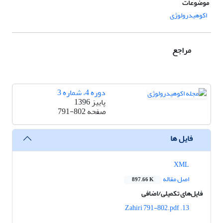
موضوعات
اکوهیدرولوژی
مراجع
دوره 4، شماره 3
پاییز 1396
صفحه
791-802
فایل ها
XML
اصل مقاله
897.66 K
فایل‌های تکمیلی/اضافی
13. Zahiri 791-802.pdf