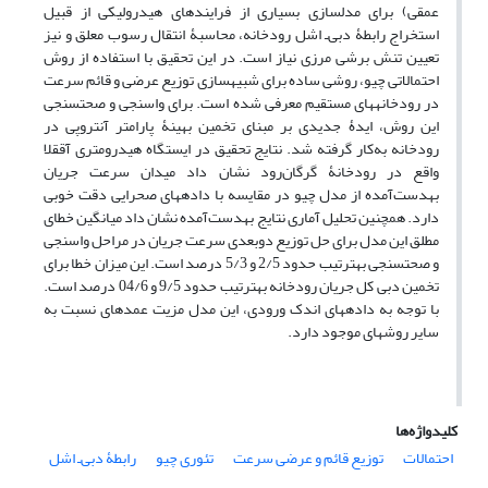
عمقی) برای مدل‏سازی بسیاری از فرایند‏های هیدرولیکی از قبیل
استخراج رابطۀ دبی‌ـ اشل رودخانه، محاسبۀ انتقال رسوب معلق و نیز
تعیین تنش برشی مرزی نیاز است. در این تحقیق با استفاده از روش
احتمالاتی چیو، روشی ساده برای شبیه‏سازی توزیع عرضی و قائم سرعت
در رودخانه‏‏های مستقیم معرفی شده است. برای واسنجی و صحت‏سنجی
این روش، ایدۀ جدیدی بر مبنای تخمین بهینۀ پارامتر آنتروپی در
رودخانه به‌کار گرفته شد. نتایج تحقیق در ایستگاه هیدرومتری آق‏قلا
واقع در رودخانۀ گرگان‌رود نشان داد میدان سرعت جریان
به‏دست‌آمده از مدل چیو در مقایسه با داده‏های صحرایی دقت خوبی
دارد. همچنین تحلیل آماری نتایج به‏دست‌آمده نشان داد میانگین خطای
مطلق این مدل برای حل توزیع دوبعدی سرعت جریان در مراحل واسنجی
و صحت‏سنجی به‏ترتیب حدود 2/5 و 5/3 درصد است. این میزان خطا برای
تخمین دبی کل جریان رودخانه به‏ترتیب حدود 9/5 و 04/6 درصد است.
با توجه به داده‏های اندک ورودی، این مدل مزیت عمده‏ای نسبت به
سایر روش‏های موجود دارد.
کلیدواژه‌ها
احتمالات
توزیع قائم و عرضی سرعت
تئوری چیو
رابطۀ دبی‌ـ اشل