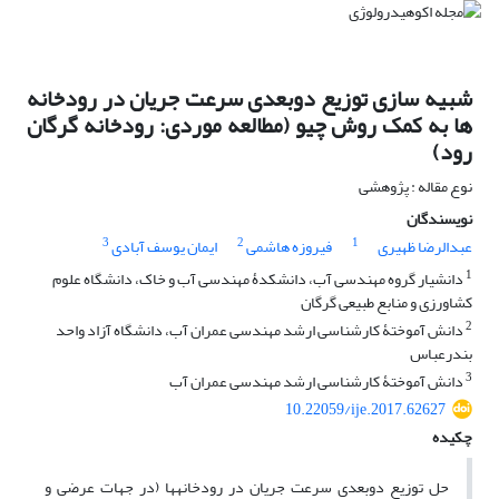
شبیه سازی توزیع دوبعدی سرعت جریان در رودخانه
ها به کمک روش چیو (مطالعه موردی: رودخانه گرگان
رود)
نوع مقاله : پژوهشی
نویسندگان
3
2
1
عبدالرضا ظهیری
فیروزه هاشمی
ایمان یوسف آبادی
1
دانشیار گروه مهندسی آب، دانشکدۀ مهندسی آب و خاک، دانشگاه علوم
کشاورزی و منابع طبیعی گرگان
2
دانش ‏آموختۀ کارشناسی ارشد مهندسی عمران آب، دانشگاه آزاد واحد
بندرعباس
3
دانش‏ آموختۀ کارشناسی ارشد مهندسی عمران آب
10.22059/ije.2017.62627
چکیده
حل توزیع دوبعدی سرعت جریان در رودخانه‏ها (در جهات عرضی و