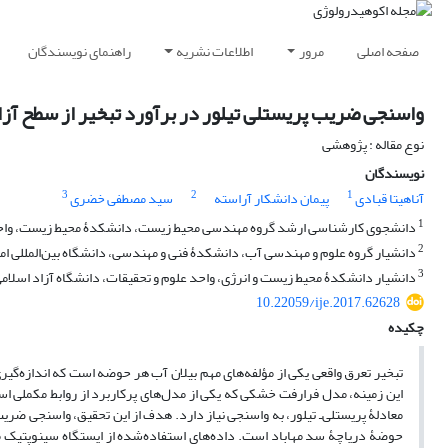
صفحه اصلی
مرور
اطلاعات نشریه
راهنمای نویسندگان
واسنجی ضریب پریستلی تیلور در برآورد تبخیر از سطح آزا
نوع مقاله : پژوهشی
نویسندگان
3
2
1
آناهیتا قبادی
پیمان دانشکار آراسته
سید مصطفی خضری
1
دانشجوی کارشناسی ارشد گروه مهندسی محیط زیست، دانشکدۀ محیط زیست، واحد 
2
دانشیار گروه علوم و مهندسی آب، دانشکدۀ فنی و مهندسی، دانشگاه بین‌المللی اما
3
دانشیار دانشکدۀ محیط زیست و انرژی، واحد علوم و تحقیقات، دانشگاه آزاد اسلام
10.22059/ije.2017.62628
چکیده
تبخیر تعرق واقعی یکی از مؤلفه‌های مهم بیلان آب هر حوضه است که اندازه‌گی
این زمینه، مدل فرارفت خشکی که یکی از مدل‌های پرکاربرد از روابط مکملی
معادلۀ پریستلی‌ـ تیلور، به واسنجی نیاز دارد. هدف از این تحقیق، واسنجی ضری