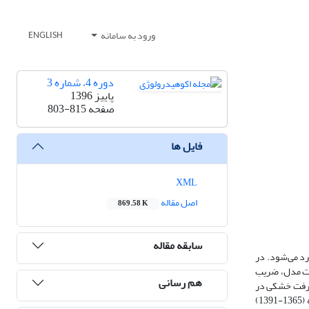
ورود به سامانه
ENGLISH
دوره 4، شماره 3
پاییز 1396
صفحه
803-815
فایل ها
XML
اصل مقاله
869.58 K
سابقه مقاله
رد می‌شود. در
دقت مدل، ضریب
هم رسانی
فرارفت خشکی در
حوضۀ دریاچۀ سد مهاباد است. داده‌های استفاده‌شده از ایستگاه سینوپتیک مهاباد که در فاصلۀ اندکی از سد مهاباد قرار دارد، برای طول دورۀ داده‌برداری 26 ساله (1365-1391)