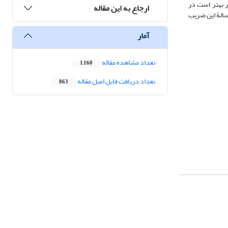
ر بهتر است در
ارجاع به این مقاله
 از مقادیر ماهانۀ آن استفاده شود. در منطقۀ مطالعه‌شده، مقدار میانگین کمینه و بیشینۀ این ضریب به‌ترتیب 01/1 و 68/1 به‌دست آمد. همچنین، میانگین 26سالۀ این ضریب
آمار
تعداد مشاهده مقاله
1,160
تعداد دریافت فایل اصل مقاله
863