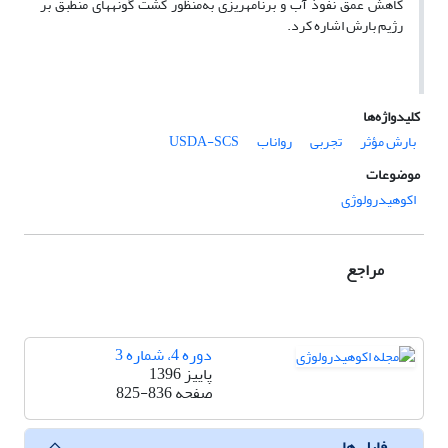
کاهش عمق نفوذ آب و برنامه‏ریزی به‌منظور کشت گونه‏های منطبق بر
رژیم بارش اشاره کرد.
کلیدواژه‌ها
بارش مؤثر
تجربی
رواناب
USDA-SCS
موضوعات
اکوهیدرولوژی
مراجع
دوره 4، شماره 3
پاییز 1396
صفحه
825-836
فایل ها