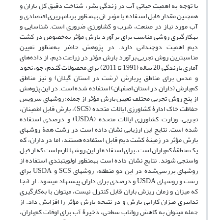
با توجه به اهمیت حیاتی آب در زندگی بشر، شناخت دقیق کل باران و
همچنین مقدار قابل استفاده یا مؤثر آن به‏منظور برنامه‏ریزی اقتصادی و
آب مورد نیاز در صنعت، شرب و کشاورزی ضروری است. شناسایی و
به‏کارگیری روشی مناسب برای برآورد بارش مؤثر به‌خصوص در کشت
دیم اهمیت دوچندانی دارد. در پژوهش حاضر به‌منظور تعیین
مناسب‏ترین روش تجربی برآورد بارش مؤثر در زراعت دیم، از داده‌های
آماری بارندگی 20 ساله (1991 تا 2011) برای محصولات گندم، جو، نخود
و عدس برای مناطق پربارش (رشت در استان گیلان) و نیز مناطق
کم‌بارش (داران در استان اصفهان) استفاده شده است. در این پژوهش
از پنج روش‏ تجربی مختلف تعیین بارش مؤثر از جمله: روش‏های سرویس
حفاظت خاک ادارۀ کشاورزی ایالات متحده (SCS)، بارش قابل اطمینان،
تجربی، وزارت کشاورزی ایالات متحده (USDA) و درصدی استفاده
شده است. نتایج این ارزیابی نشان داده است در رشت همۀ روش‏های
بارش مؤثر در زمینۀ کشت دیم قابل استفاده هستند، اما در داران، که
یک منطقۀ کم‌باران است، برای استفاده از این روش‏ها لازم است که از قبل
واسنجی شوند. نتایج نشان داده است به‏منظور اولویت‏بندی استفاده از
روش‏های بررسی‌شده در این دو منطقه، روش‏های SCS و USDA برای
رشت و روش‏های USDA و درصدی برای داران پیشنهاد می‏شود. از آنجا
که میزان و زمان ریزش باران قابل کنترل نیست، می‏توان با به‌کارگیری
تدابیری میزان کارایی بارش و در نتیجه بارش مؤثر را افزایش داد. از
جمله می‏توان به کاهش رواناب سطحی، ذخیرۀ آب برای اوقات کم‌باران،