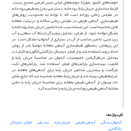
حوضه‌های کشور به‌ویژه حوضه‌های میانی چنین فرضی صحیح نیست.
لازمۀ جداسازی جریان پایۀ رودخانه، دسترسی به رژیم طبیعی رودخانه
در مقیاس زمانی روزانه است که با توجه به محدودیت روش‌های
طبیعی‏سازی، آبدهی طبیعی در مقیاس زمانی سالانه و درنهایت ماهانه
قابل محاسبه است. این مسئله سبب شده تخمین جریان پایۀ رودخانه با
مشکل مواجه شود. از طرفی، به‌دلیل پیچیدگی ارتباط آب سطحی و آب
زیرزمینی، تخمین مناسب از آن در بسیاری از آبخوان‏ها مشکل است. در
این پژوهش، به‌منظور طبیعی‏سازی آبدهی ماهانۀ حوضۀ بلبر از روش
حذف روند استفاده شد و از فیلتر دیجیتال بازگشتی الگوریتم اکهاردت
به‌دلیل درنظرگرفتن خصوصیات آبخوان در محاسبۀ جریان پایه و
قابلیت بهینه‌سازی پارامترهای فیلتر استفاده ‌شد. پارامترهای ثابت
بازگشت و بیشترین شاخص جریان پایه برای آبدهی‌های ماهانه در
شرایط طبیعی بهینه شد و جریان پایۀ ماهانه محاسبه شد که نتایج نشان
داد می‏توان از آبدهی طبیعی ماهانه برای محاسبۀ جریان پایه با دقتی
مشابه آبدهی طبیعی روزانه جریان پایه را محاسبه کرد.
کلیدواژه‌ها
آبخوان سنگی
آبدهی طبیعی
جریان پایه
سد بلبر
فیلتر دیجیتال
بازگشتی