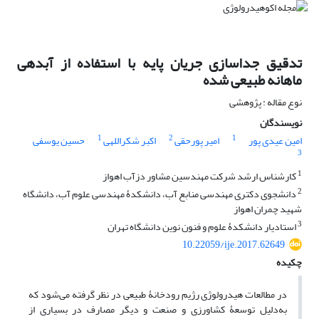
تدقیق جداسازی جریان پایه با استفاده از آبدهی
ماهانه طبیعی شده
نوع مقاله : پژوهشی
نویسندگان
1
2
1
امین عیدی پور
امیر پورحقی
اکبر شکراللهی
حسین یوسفی
3
1
کارشناس ارشد شرکت مهندسین مشاور دزآب اهواز
2
دانشجوی دکتری مهندسی منابع آب، دانشکدۀ مهندسی علوم آب، دانشگاه
شهید چمران اهواز
3
استادیار دانشکدۀ علوم و فنون نوین دانشگاه تهران
10.22059/ije.2017.62649
چکیده
در مطالعات هیدرولوژی رژیم رودخانۀ طبیعی در نظر گرفته می‌شود که
به‌دلیل توسعۀ کشاورزی و صنعت و دیگر مصارف در بسیاری از