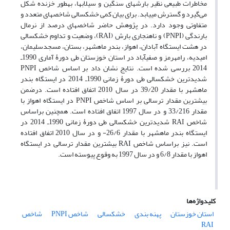
مخاطرات طبیعی نظیر بارش‏های سنگین و سیلاب‏ها، به‏طور خزنده شکل
می‌گیرد و گسترش می‏یابد. برای بیان کمی خشکسالی شاخص‏های متعدد و
متفاوتی وجود دارد. در پژوهش حاضر شاخص‏های درصد از نرمال
بارندگی (PNPI) و ناهنجاری بارش (RAI)، وضعیت و تداوم خشکسالی
در هشت ایستگاه آبادان، اهواز، بندر ماهشهر، بستان، مسجدسلیمان،
امیدیه، رامهرمز و صفی‏آباد در استان خوزستان طی دورۀ آماری 1990‌ـ
2014 ‌بررسی شده است. نتایج نشان داد بر اساس شاخص PNPI
شدیدترین خشکسالی طی دورۀ زمانی 1990‌ـ 2014 در ایستگاه بندر
ماهشهر با مقدار 39/20 در سال 2010 اتفاق افتاده است. درضمن
بیشترین مقدار ترسالی بر اساس شاخص PNPI در ایستگاه اهواز با
مقدار 33/216 و در سال 1997 اتفاق افتاده است. همچنین براساس
شاخص RAI شدیدترین خشکسالی طی دورۀ زمانی 1990ـ 2014 در
ایستگاه بندر ماهشهر با مقدار 26/6- و در سال 2010 اتفاق افتاده
است. نیز براساس شاخص RAI بیشترین مقدار ترسالی در ایستگاه
اهواز با مقدار 6/8 و در سال 1997 به وقوع پیوسته است.
کلیدواژه‌ها
استان خوزستان
پهنه‏ بندی
خشکسالی
شاخص PNPI
شاخص
RAI