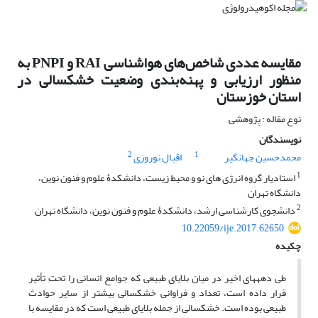
مقایسه عددی شاخص‌های هواشناسی RAI و PNPI به
منظور ارزیابی و پهنه‌بندی وضعیت خشکسالی در
استان خوزستان
نوع مقاله : پژوهشی
نویسندگان
2
1
محمدحسین جهانگیر
اقبال نوروزی
1
استادیار گروه انرژی‏ های نو و محیط زیست، دانشکدۀ علوم و فنون نوین،
دانشگاه تهران
2
دانشجوی کارشناسی ارشد، دانشکدۀ علوم و فنون نوین، دانشگاه تهران
10.22059/ije.2017.62650
چکیده
طی دهه‏های اخیر در میان بلایای طبیعی که جوامع انسانی را تحت تأثیر
قرار داده است، تعداد و فراوانی خشکسالی بیشتر از سایر حوادث
طبیعی بوده است. خشکسالی از جمله بلایای طبیعی است که در مقایسه با