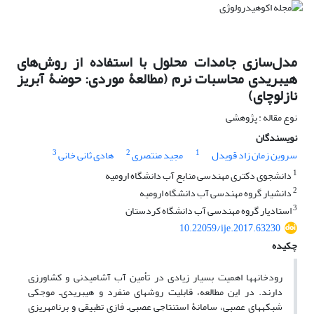
مدل‌سازی جامدات محلول با استفاده از روش‌های
هیبریدی محاسبات نرم (مطالعۀ موردی: حوضۀ آبریز
نازلوچای)
نوع مقاله : پژوهشی
نویسندگان
3
2
1
سروین زمان زاد قویدل
مجید منتصری
هادی ثانی خانی
1
دانشجوی دکتری مهندسی منابع آب دانشگاه ارومیه
2
دانشیار گروه مهندسی آب دانشگاه ارومیه
3
استادیار گروه مهندسی آب دانشگاه کردستان
10.22059/ije.2017.63230
چکیده
رودخانه‏ها اهمیت بسیار زیادی در تأمین آب آشامیدنی و کشاورزی
دارند. در این مطالعه، قابلیت روش‏‏های منفرد و هیبریدی‌ـ موجکی
شبکه‏های عصبی، سامانۀ استنتاجی عصبی‌ـ فازی تطبیقی و برنامه‏ریزی