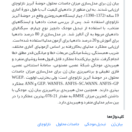
بیان ژن برای مدل‌سازی میزان جامدات محلول حوضۀ آبریز نازلوچای
ارزیابی شدند. به این منظور از داده‏های کیفیت آب با طول دورۀ آماری
19 ساله (1372-1390)، چهار ایستگاه هیدرومتری واقع در حوضۀ آبریز
نازلوچای استفاده شد. پس از بررسی صحت داده‏ها و ایستگاه‏های
منتخب، با استفاده از تبدیل موجک دابچیز نوع چهارم، سیگنال‏های
داده‏های مربوط به آن آنالیز شد. در مدل‌سازی از 80 درصد داده‏ها
برای آموزش و 20 درصد داده‏ها برای آزمون مدل‏ها استفاده شده است.
ارزیابی عملکرد مدل‏های به‌کار‌رفته بر اساس آزمون‏های آماری مختلف،
ضریب همبستگی، ریشۀ میانگین مربعات خطا و میانگین قدر مطلق خطا
انجام گرفت. نتایج بیان‌کنندۀ عملکرد قابل قبول همۀ روش‏های منفرد و
هیبریدی‌ـ موجکی شبکۀ‏ عصبی مصنوعی، سامانۀ استنتاجی عصبی‌ـ
فازی تطبیقی و برنامه‏ریزی بیان ژن برای مدل‌سازی میزان جامدات
محلول در حوضۀ آبریز نازلوچای است؛ ولی به‌ترتیب اولویت WGEP،
GEP، WANFIS، ANFIS-SC،WANN، ANFIS-GP و ANN عملکرد
بهتری دارند. همچنین مدل هیبریدی برنامه‏ریزی بیان ژن‌ـ موجکی با
داشتن کمترین میزان RMSE به مقدار 078/21 بهترین عملکرد را در
بین سایر مدل‏های منفرد و هیبریدی دارد.
کلیدواژه‌ها
بیان ژن
تبدیل موجکی
جامدات محلول
نازلوچای