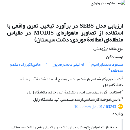
ارزیابی مدل SEBS در برآورد تبخیر‌ـ تعرق واقعی با
استفاده از تصاویر ماهواره‌ای MODIS در مقیاس
منطقه‌ای (مطالعۀ موردی: دشت سیستان)
نوع مقاله : پژوهشی
نویسندگان
2
1
مسعود محمدابراهیم
ام البنی محمدرضاپور
هادی اکبرزاده مقدم
3
سه‌قلعه
1
دانشجوی کارشناسی ارشد مهندسی منابع آب، دانشکدۀ آب و خاک،
دانشگاه زابل
2
استادیار گروه مهندسی آب، دانشکدۀ آب و خاک، دانشگاه زابل
3
دانش‌آموختۀ کارشناسی ارشد مهندسی آب، دانشگاه زابل
10.22059/ije.2017.63243
چکیده
‌هدف از انجام این پژوهش، برآورد تبخیر و تعرق واقعی دشت سیستان