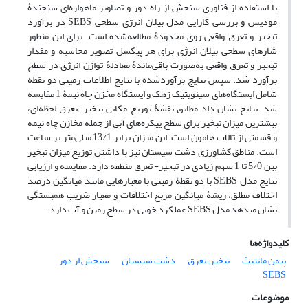
با استفاده از فناوری سنجش از راه دور و تصاویر ماهواره‌ای سنجندۀ
مودیس و بررسی کارایی مدل بیلان انرژی سطحی SEBS در برآورد
تبخیر و تعرق واقعی روی محدودۀ ‌مطالعه‌شده است. برای این منظور
شارهای سطحی بیلان انرژی برای هر پیکسل تصویر محاسبه و مقدار
تبخیر و تعرق واقعی به‌صورت باقی‌ماندۀ معادلۀ توازن انرژی در سطح
برآورد شد. سپس نتایج برآورد‌شده با نتایج اطلاعات زمینی دو نقطه
شامل ایستگاه‌های سینوپتیک زهک و ایستگاه مخزن چاه نیمۀ 1 مقایسه
شد. نتایج نشان داد مطابق نقشۀ توزیع مکانی تبخیر‌ـ تعرق لحظه‌ای،
بیشترین میزان تبخیر برای سطح پیکره‌های آبی از جمله مخازن چاه نیمه
و قسمتی از تالاب هامون است. این میزان برابر 13/1 میلی‌متر بر ساعت
است. مناطق کشاورزی دشت سیستان نیز با داشتن توزیع میزان تبخیر
بین 5/0 تا 1 سهم زیادی در تبخیر- تعرق منطقه دارد. مقایسه و ارزیابی
نتایج مدل SEBS با دو نقطۀ زمینی با معیارهایی مانند میانگین درصد
اختلاف مطلق، ریشۀ میانگین مربع اختلافات و معیار ضریب همبستگی
نشان می‏دهد مدل SEBS ‌عملکرد خوبی در سطح زمین و آب دارد.
کلیدواژه‌ها
پنمن مانتیث
تبخیر‌ـ ‏تعرق
دشت سیستان
سنجش از دور
SEBS
موضوعات