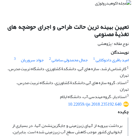
تعیین بهینه‏ ترین حالت طراحی و اجرای حوضچه‏ های
تغذیۀ مصنوعی
نوع مقاله : پژوهشی
نویسندگان
3
2
1
امید باقری دادوکلایی
جمال محمدولی سامانی
جواد سروریان
1
کارشناس ارشد، سازه‏ های آبی، دانشکدۀ کشاورزی، دانشگاه تربیت مدرس،
تهران
2
استاد، گروه سازه‏ های آبی دانشکدۀ کشاورزی، دانشگاه تربیت مدرس،
تهران
3
استادیار، گروه مهندسی آب، دانشگاه ایلام
10.22059/ije.2018.235192.640
چکیده
برداشت بی‏رویه از آب‏های زیرزمینی و جایگزین‌نشدن آنها، در بسیاری از
آبخوان‏های کشور موجب کاهش سطح آب زیرزمینی شده است. بنابراین،