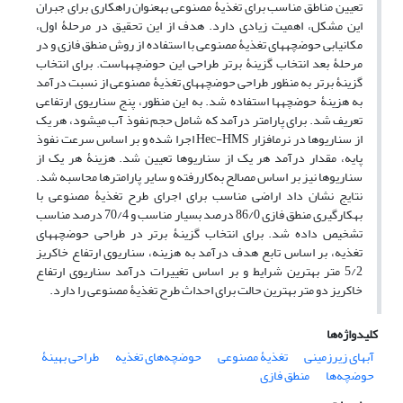
تعیین مناطق مناسب برای تغذیۀ مصنوعی به‏عنوان راهکاری برای جبران
این مشکل، اهمیت زیادی دارد. هدف از این تحقیق در مرحلۀ اول،
مکان‏یابی حوضچه‏های تغذیۀ مصنوعی با استفاده از روش‏ منطق فازی و در
مرحلۀ بعد انتخاب گزینۀ برتر طراحی این حوضچه‏هاست. برای انتخاب
گزینۀ برتر به منظور طراحی حوضچه‏های تغذیۀ مصنوعی از نسبت درآمد
به هزینۀ حوضچه‏ها استفاده شد. به این منظور، پنج سناریوی ارتفاعی
تعریف ‏شد. برای پارامتر درآمد که شامل حجم نفوذ آب می‏شود، هر یک
از سناریوها در نرم‏افزار Hec-HMS اجرا شده و بر اساس سرعت نفوذ
پایه، مقدار درآمد هر یک از سناریوها تعیین شد. هزینۀ هر یک از
سناریوها نیز بر اساس مصالح به‌کاررفته و سایر پارامترها محاسبه شد.
نتایج نشان داد اراضی مناسب برای اجرای طرح تغذیۀ مصنوعی با
به‏کارگیری منطق فازی 86/0 درصد بسیار مناسب و 70/4 درصد مناسب
تشخیص داده شد. برای انتخاب گزینۀ برتر در طراحی حوضچه‏های
تغذیه، بر اساس تابع هدف درآمد به هزینه، سناریوی ارتفاع خاکریز
5/2 متر بهترین شرایط و بر اساس تغییرات درآمد سناریوی ارتفاع
خاکریز دو متر بهترین حالت برای احداث طرح تغذیۀ مصنوعی را دارد.
کلیدواژه‌ها
آب‏های زیرزمینی
تغذیۀ مصنوعی
حوضچه‌های‏ تغذیه
طراحی بهینۀ
حوضچه‌ها
منطق فازی