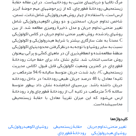
مرگ تالاب‏ها و دریاچه‏های منتهی به رودخانه‏هاست. در این مقاله حقابۀ
زیست‏محیطی رودخانۀ قطورچای، که از زیرحوضه‏های مهم حوضۀ آبریز
ارس است، با استفاده از چهار روش هیدرولوژیکی شامل تنانت، تسمن،
شاخص تداوم جریان، اسمختین و دو روش اکوهیدرولوژیکی شامل
تغییر منحنی تداوم جریان و مدل ذخیرۀ رومیزی مطالعه شد. از بین
روش‏های یادشده، روش تغییر منحنی تداوم جریان در کلاس اکولوژیکی
C عمدتاً به علت سازگاری بیشتر با شرایط هیدرولوژیکی و اکولوژیکی
نسبت به سایر روش‏ها و با توجه به درنظرگرفتن محدودیت‏های اکولوژیکی
منطقۀ مطالعه‌شده و انعطاف‏پذیری آن در ماه‏های کم‏آبی و پرآبی به‏عنوان
روش مناسب انتخاب شد. نتایج نشان داد برای حفظ حیات رودخانۀ
قطورچای در کمترین وضعیت اکولوژیکی قابل‏ قبول (کلاس مدیریت
زیست‏محیطی C)، باید شدت‏ جریان متوسط سالیانه 94/6 مترمکعب بر
ثانیه) معادل با 48 درصد جریان طبیعی رودخانه) در داخل رودخانه
جریان داشته باشد. بررسی‏های انجام‌شده نشان داد به‏طور متوسط
سالانه 5/6 متر‏مکعب در ثانیه آب از رودخانۀ قطورچای وارد رودخانۀ
ارس می‏‌شود که این میزان تقریباً معادل با حقابۀ زیست‏محیطی
محاسبه‏شده است.
کلیدواژه‌ها
تغییر منحنی تداوم جریان
حقابۀ زیست‏محیطی
روش‏های اکوهیدرولوژیکی
‌روش‏های هیدرولوژیکی
رودخانۀ قطورچای