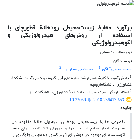
برآورد حقابۀ زیست‌محیطی رودخانۀ قطورچای با
استفاده از روش‌های هیدرولوژیکی و
اکوهیدرولوژیکی
نوع مقاله : پژوهشی
نویسندگان
2
1
سعید حبیبی آلاگوز
محمدتقی ستاری
1
دانش ‏آموختۀ کارشناس ارشد سازه‏ های آبی، گروه مهندسی آب دانشکدۀ
کشاورزی، دانشگاه ارومیه
2
استادیار، گروه مهندسی آب دانشکدۀ کشاورزی، دانشگاه تبریز
10.22059/ije.2018.236417.653
چکیده
تخصیص حقابۀ زیست‏محیطی رودخانه‏ها به‏عنوان حلقۀ مفقوده در
مدیریت پایدار منابع آب در ایران، ضرورتی ‏انکارناپذیر برای حفظ
اکوسیستم‏های موجود در حوضه‏های آبریز کشور و همچنین جلوگیری از