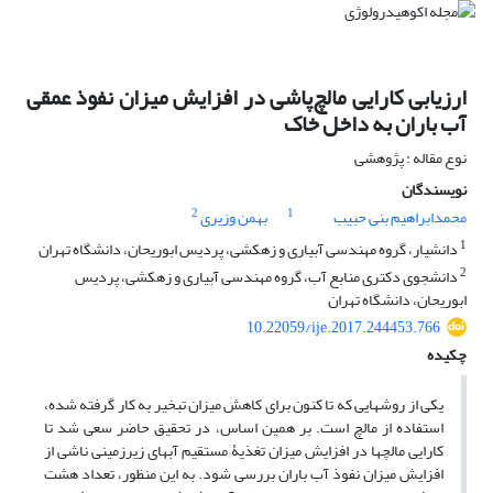
ارزیابی کارایی مالچ‌پاشی در افزایش میزان نفوذ عمقی
آب باران به داخل خاک
نوع مقاله : پژوهشی
نویسندگان
2
1
محمدابراهیم بنی حبیب
بهمن وزیری
1
دانشیار، گروه مهندسی آبیاری و زهکشی، پردیس ابوریحان، دانشگاه تهران
2
دانشجوی دکتری منابع آب، گروه مهندسی آبیاری و زهکشی، پردیس
ابوریحان، دانشگاه تهران
10.22059/ije.2017.244453.766
چکیده
یکی از روش‏هایی که تا کنون برای کاهش میزان تبخیر به کار گرفته شده،
استفاده از مالچ است. بر همین اساس، در ‌تحقیق حاضر سعی شد تا
کارایی مالچ‏ها در افزایش میزان تغذیۀ مستقیم آب‏های زیرزمینی ناشی از
افزایش میزان نفوذ آب باران بررسی شود. به این منظور، تعداد هشت