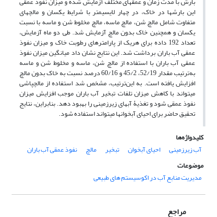
بارش با مدت زمان‏ و عمق‏های مختلف آزمایش شده و میزان نفوذ عمقی
این بارش‏ها در خاک، در چهار لایسیمتر با شرایط یکسان و مالچ‏های
متفاوت شامل مالچ شن، مالچ ماسه، مالچ مخلوط شن و ماسه با نسبت
یکسان و همچنین خاک بدون مالچ آزمایش شد. طی دو ماه آزمایش،
تعداد 192 داده برای هریک از پارامترهای رطوبت خاک و میزان نفوذ
عمقی آب باران برداشت شد. این نتایج نشان داد میانگین میزان نفوذ
عمقی آب باران با استفاده از مالچ شن، ماسه و مخلوط شن و ماسه
به‌ترتیب مقدار 52/19، 45/2 و 60/16 درصد نسبت به خاک بدون مالچ
افزایش یافته است. به این‌ترتیب، مشخص شد استفاده از مالچ‏پاشی
می‏تواند با کاهش میزان تلفات تبخیر آب باران موجب افزایش میزان
نفوذ عمقی شود و تغذیۀ آب‏های زیرزمینی را بهبود دهد. بنابراین، نتایج
تحقیق حاضر برای احیای آبخوان‏ها می‏تواند استفاده شود.
کلیدواژه‌ها
آب زیرزمینی
احیای آبخوان
تبخیر
مالچ
نفوذ عمقی آب باران
موضوعات
مدیریت منابع آب در اکوسیستم های طبیعی
مراجع