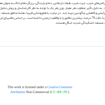
ترهای شیب، جهت شیب، طبقات ارتفاعی، دما و بارندگی، ریزگردها و خاک به ‏عنوان معی
 به دلیل تأثیر متفاوت هر معیار، وزن هر یک با توجه به نظر کارشناسان و روش تحلیل 
زایشی و کاهشی، و گوسین تهیه شد. در نهایت، با هم‌پوشانی لایه‏ها، نقشۀ مناطق مستعد
تهیه شد. نتایج تحقیق حاضر نشان داد نقشۀ تهیه‌شده توسط عملگر گامای فازی با دقت 70 درصد بیشترین تطابق را با واقعیت زمینی داشته است. بر اساس
دگی، مستعد خشکیدگی شدید جنگل هستند.
Creative Commons
This work is licensed under a
Attribution
CC-BY-NC
Non-Commercial (
)
.