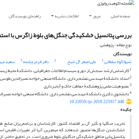
صفحه اصلی
مرور
اطلاعات نشریه
راهنمای نویسندگان
بررسی پتانسیل خشکیدگی جنگل‌های بلوط زاگرس با استفاده از GIS, RS و روش AHP
نوع مقاله : پژوهشی
نویسندگان
3
2
1
شیوا کوه سلطانی
علی اصغر آل شیخ
باقر قرمزچشمه
سعید مهر
1
کارشناس ارشد سنجش از دور و سیستم اطلاعات جغرافیایی، دانشکدۀ محیط زیست و 
2
استاد دانشکدۀ مهندسی نقشه‌برداری، دانشگاه صنعتی خواجه نصیرالدین طوسی، 
3
عضو هیئت‌علمی پژوهشکدۀ حفاظت خاک و آبخیزداری
4
دانشجوی دکتری دانشکدۀ مهندسی نقشه‌برداری، دانشگاه صنعتی خواجه نصیرالد
10.22059/ije.2018.225917.448
چکیده
‌تخریب جنگل‏ها و تأثیر آن بر اقتصاد کشور، کارشناسان و برنامه‌ریزان منابع
خشک‌شدن جنگل‌ها متصور شده‏اند که مهم‌ترین آنها اثر تغییرات اقلیمی است
پتانسیل‌یابی مناطق خشکیدگی جنگل‏های بلوط ضروری است. در تحقیق حاضر، از ف