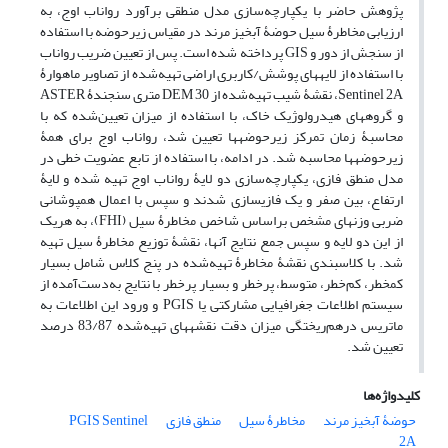
پژوهش حاضر با یکپارچه‌سازی مدل منطقی برآورد رواناب اوج، به
ارزیابی مخاطرۀ سیل حوضۀ آبخیز مرند در مقیاس زیرحوضه با استفاده
از سنجش از دور و GIS پرداخته شده است. پس از تعیین ضریب رواناب
با استفاده از لایه‏های پوشش/کاربری اراضی تهیه‌شده از تصاویر ماهوارۀ
Sentinel 2A، نقشۀ شیب تهیه‌شده از DEM 30 متری سنجندۀ ASTER
و گروه‏های هیدرولوژیک خاک، با استفاده از میزان تعیین‌شده که با
محاسبۀ زمان تمرکز زیرحوضه‏ها تعیین شد، رواناب اوج برای همۀ
زیرحوضه‏ها محاسبه شد. در ادامه، با استفاده از تابع عضویت خطی در
مدل منطق فازی، یکپارچه‌سازی دو لایۀ رواناب اوج‏ تهیه شده و لایۀ
ارتفاع، بین صفر و یک فازی‏سازی شدند و سپس با اعمال همپوشانی
ضربی وزن‏های مشخص براساس شاخص مخاطرۀ سیل (FHI)، به هریک
از این دو لایه و سپس جمع نتایج آنها، نقشۀ توزیع مخاطرۀ سیل تهیه
شد. با کلاس‏بندی نقشۀ مخاطرۀ تهیه‌شده در پنج کلاس شامل بسیار
کم‏خطر، کم‌خطر، متوسط، پرخطر و بسیار پرخطر با نتایج به‌دست‌آمده از
سیستم اطلاعات جغرافیایی مشارکتی یا PGIS و ورود این اطلاعات به
ماتریس درهم‌ریختگی میزان دقت نقشه‏های تهیه‌شده 83/87 درصد
تعیین شد.
کلیدواژه‌ها
حوضۀ آبخیز مرند
مخاطرۀ سیل
منطق فازی
Sentinel
PGIS
2A