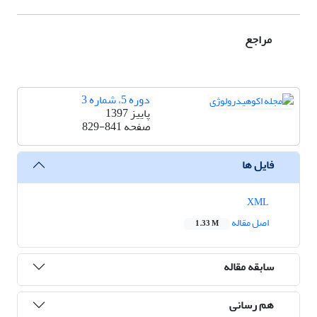
مراجع
دوره 5، شماره 3
پاییز 1397
صفحه
829-841
فایل ها
XML
اصل مقاله
1.33 M
سابقه مقاله
هم رسانی