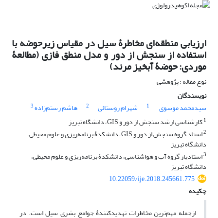
ارزیابی منطقه‌ای مخاطرۀ سیل در مقیاس زیرحوضه با
استفاده از سنجش از دور و مدل منطق فازی (مطالعۀ
موردی: حوضۀ آبخیز مرند)
نوع مقاله : پژوهشی
نویسندگان
3
2
1
سیدمحمد موسوی
شهرام روستائی
هاشم رستم‌زاده
1
کارشناسی ارشد سنجش از دور و GIS، دانشگاه تبریز
2
استاد گروه سنجش از دور و GIS، دانشکدۀ برنامه‌ریزی و علوم محیطی،
دانشگاه تبریز
3
استادیار گروه آب و هواشناسی، دانشکدۀ برنامه‌ریزی و علوم محیطی،
دانشگاه تبریز
10.22059/ije.2018.245661.775
چکیده
ازجمله مهم‌ترین مخاطرات تهدیدکنندۀ جوامع بشری سیل است. در