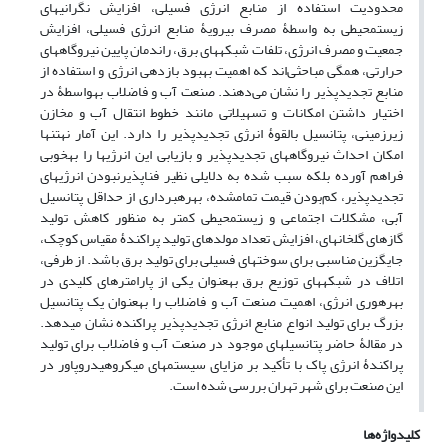
محدودیت استفاده از منابع انرژی فسیلی، افزایش نگرانی‏های
زیست‏محیطی به واسطۀ مصرف بی‏رویۀ منابع انرژی فسیلی، افزایش
جمعیت و مصرف انرژی، تلفات شبکه‏های برق، راندمان پایین نیروگاه‏های
حرارتی، همگی مباحثی‌اند که اهمیت بهبود بازدهی انرژی و استفاده از
منابع تجدیدپذیر را نشان می‌دهند. صنعت آب و فاضلاب به‏واسطۀ در
اختیار داشتن امکانات و تسهیلاتی مانند خطوط انتقال آب و مخازن
زیرزمینی، پتانسیل بالقوۀ انرژی تجدیدپذیر را دارد. این آمار نه‏تنها
امکان احداث نیروگاه‏های تجدیدپذیر و بازیابی این انرژی‏ها را به‏خوبی
فراهم آورده بلکه سبب شده به دلایلی نظیر فناپذیرنبودن انرژی‏های
تجدیدپذیر، کم‌بودن قیمت تمام‏شده، بهره‏برداری از حداقل پتانسیل
آبی، مشکلات اجتماعی و زیست‏محیطی کمتر به منظور کاهش تولید
گازهای گلخانه‏ای، افزایش تعداد مولدهای تولید پراکندۀ مقیاس کوچک،
جایگزین مناسبی برای سوخت‏های فسیلی برای تولید برق باشد. از طرفی،
اتلاف در شبکه‏های توزیع برق به‏عنوان یکی از پارامترهای کلیدی در
بهره‏وری انرژی، اهمیت صنعت آب و فاضلاب را به‏عنوان یک پتانسیل
بزرگ برای تولید انواع منابع انرژی تجدیدپذیر پراکنده نشان می‏دهد.
در ‌مقالۀ حاضر پتانسیل‏های موجود در صنعت آب و فاضلاب برای تولید
پراکندۀ انرژی پاک با تأکید بر مزایای سیستم‏های میکروهیدروپاور در
این صنعت برای شهر تهران بررسی شده است.
کلیدواژه‌ها