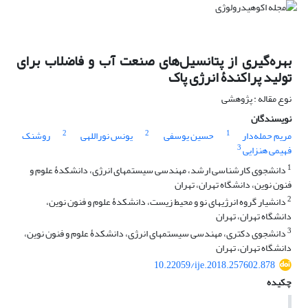
بهره‌گیری از پتانسیل‌های صنعت آب و فاضلاب برای
تولید پراکندۀ انرژی پاک
نوع مقاله : پژوهشی
نویسندگان
2
2
1
مریم حمله‌دار
حسین یوسفی
یونس نوراللهی
روشنک
3
فهیمی هنزایی
1
دانشجوی کارشناسی‏ ارشد، مهندسی سیستم‏های انرژی، دانشکدۀ علوم و
فنون نوین، دانشگاه تهران، تهران
2
دانشیار گروه انرژی‏های نو و محیط زیست، دانشکدۀ علوم و فنون نوین،
دانشگاه تهران، تهران
3
دانشجوی دکتری، مهندسی سیستم‏های انرژی، دانشکدۀ علوم و فنون نوین،
دانشگاه تهران، تهران
10.22059/ije.2018.257602.878
چکیده