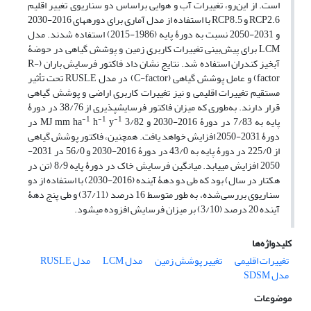
است. از این‌رو، تغییرات آب و هوایی براساس دو سناریوی تغییر اقلیم
RCP2.6 و RCP8.5 با استفاده از مدل آماری برای دوره‏های 2016-2030
و 2031-2050 نسبت به دورۀ پایه (1986-2015) استفاده شدند. مدل
LCM برای پیش‌بینی تغییرات کاربری زمین و پوشش گیاهی در حوضۀ
آبخیز کندران استفاده شد. نتایج نشان داد فاکتور فرسایش باران (R-
factor) و عامل پوشش گیاهی (C-factor) در مدل RUSLE تحت تأثیر
مستقیم تغییرات اقلیمی و نیز تغییرات کاربری اراضی و پوشش گیاهی
قرار دارند. به‌طوری ‏که میزان فاکتور فرسایش‏پذیری از 38/76 در دورۀ
-1
-1
-1
پایه به 7/83 در دورۀ 2016-2030 و 3/82 MJ mm ha
y
h
در
دورۀ 2031-2050 افزایش خواهد یافت. همچنین، فاکتور پوشش گیاهی
از 225/0 در دورۀ پایه به 43/0 در دورۀ 2016-2030 و 56/0 در 2031-
2050 افزایش می‏‏یابد. میانگین فرسایش خاک در دورۀ پایه 8/9 (تن در
هکتار در سال) بود که طی دو دهۀ آینده (2016-2030) با استفاده از دو
سناریوی بررسی‌شده، به طور متوسط 16 درصد (37/11) و طی پنج دهۀ
آینده 20 درصد (3/10) بر میزان فرسایش افزوده می‏شود.
کلیدواژه‌ها
تغییرات اقلیمی
تغییر پوشش زمین
مدل LCM
مدل RUSLE
مدل SDSM
موضوعات