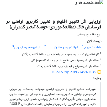
ارزیابی اثر تغییر اقلیم و تغییر کاربری اراضی بر
فرسایش خاک (مطالعۀ موردی: حوضۀ آبخیز کندران)
نوع مقاله : پژوهشی
نویسندگان
3
2
1
فاطمه تیموری
ام البنین بذرافشان
الهام رفیعی ساردویی
1
کارشناس ارشد علوم و مهندسی آبخیزداری، دانشگاه هرمزگان
2
استادیار، گروه مهندسی منابع طبیعی، دانشگاه هرمزگان
3
استادیار، گروه مرتع و آبخیزداری، دانشگاه جیرفت
10.22059/ije.2019.274886.1038
چکیده
تغییرات جهانی اقلیم و کاربری اراضی می‏تواند به‌شدت بر میزان
فرسایش و توانایی خاک برای حفظ کشاورزی و به تبع آن، بر امنیت غذایی
منطقه‏ای یا جهانی تأثیر بگذارد. هدف از پژوهش حاضر، ارزیابی اثر تغییر
اقلیم و تغییرات کاربری اراضی بر فرسایش با استفاده از مدل RUSLE