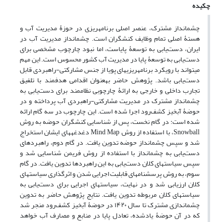
چکیده
چشم‏انداز مشترک، عنصر اصلی برنامه‏ریزی در حوزۀ مدیریت آب و
هستۀ اصلی تمام وظایف کنشگران است. چشم‏انداز مدیریت آب در
ایران، دست‌یابی به توسعۀ پایاست، اما نبود چارچوب مشخصی برای
دست‌یابی به توسعۀ پایا در مدیریت آب کشور محسوس است. این مهم
می‏تواند با رویکرد برنامه‏ریزی‏های پویا از جنس مشارکتی-راهبردی قابل‏
دست‌یابی باشد. پژوهش حاضر به‏عنوان ‌اقدامی هدفمند با تلفیق
تجارب داخلی و خارجی به ارائۀ ‌چارچوبی نظام‏مند برای دست‌یابی به
چشم‏انداز مشترک در مدیریت مشارکتی-راهبردی آب پرداخته و در
حوضۀ آبخیز کشف‌رود اجرا شده است. این چارچوب در سه گام ارائه
شده است: در گام نخست، پس از شناسایی کنشگران حوضه به روش
Snowball، با استفاده از روش Mind Map دغدغه‏های ایشان استخراج
شد و سپس چشم‏انداز حوضه تدوین یافت. در گام دوم، راهبردهای
دست‌یابی به چشم‏انداز با استفاده از روش فریمن شناسایی شد و
سپس سیاست‏های کلان دست‌یابی به این راهبردها تدوین یافت. در گام
سوم، به روش پرسشنامه‏ای قابلیت اجرایی شدن و اثرگذاری سیاست‏های
کلان ارزیابی شد و در نهایت، سیاست‏های اجرایی برای دست‌یابی به
سیاست‏های کلان مربوطه تدوین یافت. نتایج پژوهش حاضر به تدوین
چشم‏اندازی مشترک تا سال ۱۴۲۰ در حوضۀ آبخیز کشف‌رود منجر شد
که در آن حوضۀ یادشده، تعادل پایا در منابع و مصارف آب خواهد