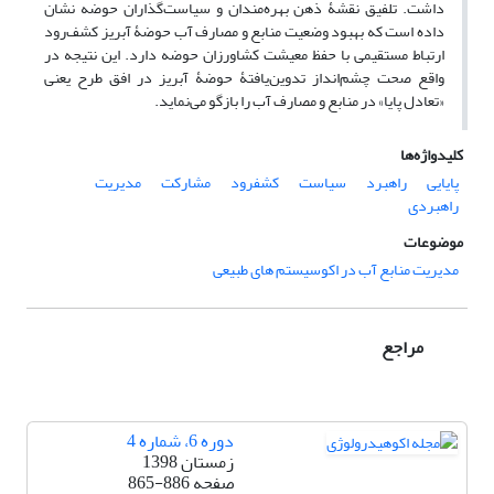
داشت. تلفیق نقشۀ ذهن بهره‌مندان و سیاست‌گذاران حوضه نشان
داده است که بهبود وضعیت منابع و مصارف آب حوضۀ آبریز کشف‌رود
ارتباط مستقیمی با حفظ معیشت کشاورزان حوضه دارد. این نتیجه در
واقع صحت چشم‌انداز تدوین‌یافتۀ حوضۀ آبریز در افق طرح یعنی
«تعادل پایا» در منابع و مصارف آب را بازگو می‌نماید.
کلیدواژه‌ها
پایایی
راهبرد
سیاست
کشف‏رود
مشارکت
مدیریت‏
راهبردی
موضوعات
مدیریت منابع آب در اکوسیستم های طبیعی
مراجع
دوره 6، شماره 4
زمستان 1398
صفحه
865-886