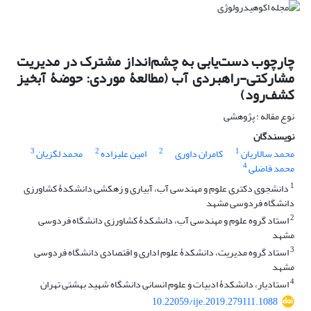
چارچوب دست‌یابی به چشم‌انداز مشترک در مدیریت
مشارکتی-راهبردی آب (مطالعۀ موردی: حوضۀ آبخیز
کشف‌رود)
نوع مقاله : پژوهشی
نویسندگان
3
2
2
1
محمد سالاریان
کامران داوری
امین علیزاده
محمد لگزیان
4
محمد فاضلی
1
دانشجوی دکتری علوم و مهندسی آب، آبیاری و زهکشی دانشکدۀ کشاورزی
دانشگاه فردوسی مشهد
2
استاد گروه علوم و مهندسی آب، دانشکدۀ کشاورزی دانشگاه فردوسی
مشهد
3
استاد گروه مدیریت، دانشکدۀ علوم اداری و اقتصادی دانشگاه فردوسی
مشهد
4
استادیار، دانشکدۀ ادبیات و علوم انسانی دانشگاه شهید بهشتی تهران
10.22059/ije.2019.279111.1088