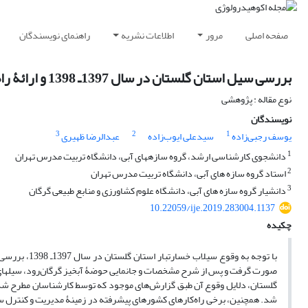
صفحه اصلی
مرور
اطلاعات نشریه
راهنمای نویسندگان
بررسی سیل استان گلستان در سال 1397ـ 1398 و ارائۀ راه‌کارهای کنترل و مدیریت آن در آینده
نوع مقاله : پژوهشی
نویسندگان
3
2
1
یوسف رجبی‌زاده
سیدعلی ایوب‌زاده
عبدالرضا ظهیری
1
دانشجوی کارشناسی ارشد، گروه سازه‎های آبی، دانشگاه تربیت مدرس تهران
2
استاد گروه سازه‏ های آبی، دانشگاه تربیت مدرس تهران
3
دانشیار گروه سازه‏ های آبی، دانشگاه علوم کشاورزی و منابع طبیعی گرگان
10.22059/ije.2019.283004.1137
چکیده
با توجه به وق
گلستان، دلایل وقوع آن طبق گزارش‌های موجود که توسط کارشناسان مطرح شده اس
شد. همچنین، برخی راه‌کارهای کشورهای پیشرفته در زمینۀ مدیریت و کنترل س