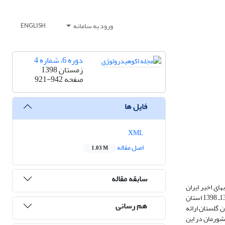
ورود به سامانه
ENGLISH
دوره 6، شماره 4
زمستان 1398
صفحه
921-942
فایل ها
XML
اصل مقاله
1.03 M
سابقه مقاله
ر سیلاب‏های اخیر ایران
صورت گرفت و پس از شرح مشخصات و جانمایی حوضۀ آبخیز گرگان‌رود، سیل‏های استان گلستان در دو دهۀ اخیر بررسی شد. پس از شرح گزارش‌های مربوط به سیل 1397ـ 1398 استان
هم رسانی
 گلستان ارائه
شورمان در این