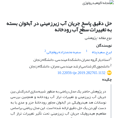
حل دقیق پاسخ جریان آب زیرزمینی در آبخوان بسته
به تغییرات سطح آب رودخانه
نوع مقاله : پژوهشی
نویسندگان
2
1
ایرج سعیدپناه
سمیه محمدزاده روفچائی
1
استادیار گروه عمران دانشکدۀ مهندسی، دانشگاه زنجان
2
دانشجوی کارشناسی ارشد مهندسی عمران، دانشگاه زنجان
10.22059/ije.2019.282765.1132
چکیده
در پژوهش حاضر یک مدل ریاضی به منظور شبیه‏‌سازی اندرکنش بین
جریان آب زیرزمینی و تغییرات تراز آب رودخانه و همچنین بررسی
نوسانات هد هیدرولیکی در آبخوان مجاور رودخانۀ جزر و مدی با به
دست آوردن یک حل دقیق ارائه شده است. این مدل ریاضی براساس
مفاهیم هیدرولیک جریان آب زیرزمینی تحت تأثیر تغییرات تراز آب