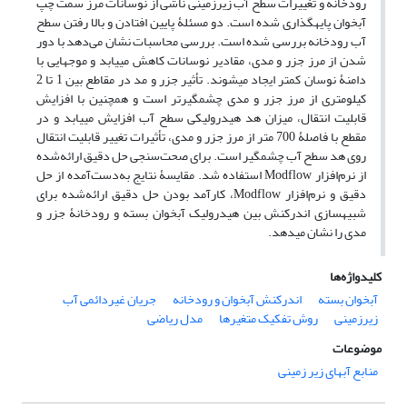
رودخانه و تغییرات سطح آب زیرزمینی ناشی از نوسانات مرز سمت چپ
آبخوان پایه‏گذاری شده است. دو مسئلۀ پایین افتادن و بالا رفتن سطح
آب رودخانه بررسی شده است. بررسی محاسبات نشان می‌دهد با دور
شدن از مرز جزر و مدی، مقادیر نوسانات کاهش می‏یابد و موج‏هایی با
دامنۀ نوسان کمتر ایجاد می‏شوند. تأثیر جزر و مد در مقاطع بین 1 تا 2
کیلومتری از مرز جزر و مدی چشمگیرتر است و همچنین با افزایش
قابلیت انتقال، میزان هد هیدرولیکی سطح آب افزایش می‏یابد و در
مقطع با فاصلۀ 700 متر از مرز جزر و مدی، تأثیرات تغییر قابلیت انتقال
روی هد سطح آب چشمگیر است. برای صحت‌سنجی حل دقیق ارائه‌شده
از نرم‌افزار Modflow استفاده شد. مقایسۀ نتایج به‌دست‌آمده از حل
دقیق و نرم‌افزار Modflow، کارآمد بودن حل دقیق ارائه‌شده برای
شبیه‏سازی اندرکنش بین هیدرولیک آبخوان بسته و رودخانۀ جزر و
مدی را نشان می‏دهد.
کلیدواژه‌ها
آبخوان بسته
اندرکنش آبخوان و رودخانه
جریان غیردائمی آب
زیرزمینی
روش تفکیک متغیر‏ها
‌مدل ریاضی
موضوعات
منابع آبهای زیر زمینی