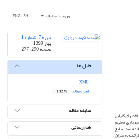
ورود به سامانه
ENGLISH
دوره 7، شماره 1
بهار 1399
صفحه
277-290
فایل ها
XML
اصل مقاله
1.32 M
سابقه مقاله
خص‏های کارایی
ره‏برداری فعلی و
هم رسانی
ستفاده از پیزومترهای موجود استفاده شد. نتایج
الانه به‌ترتیب به میزان