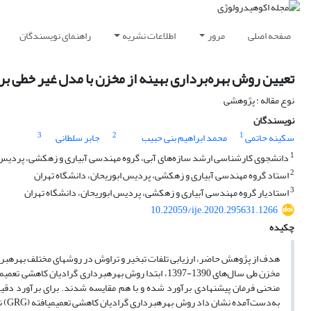
صفحه اصلی
مرور
اطلاعات نشریه
راهنمای نویسندگان
تعیین روش بهره‌برداری بهینه از مخزن با مدل غیر خطی 
نوع مقاله : پژوهشی
نویسندگان
3
2
1
سکینه حاتمی
محمد ابراهیم بنی حبیب
جابر سلطانی
1
دانشجوی کارشناسی ارشد سازه‌های آبی، گروه مهندسی آبیاری و زهکشی، پردیس اب
2
استاد گروه مهندسی آبیاری و زهکشی، پردیس ابوریحان، دانشگاه تهران‌
3
استادیار گروه مهندسی آبیاری و زهکشی، پردیس ابوریحان، دانشگاه تهران‌
10.22059/ije.2020.295631.1266
چکیده
هدف از پژوهش حاضر، ارزیابی تلفات تبخیر و تراوش در روش‏های مختلف بهره‏بر
مخزن طی سال‌های 1390-1397، ابتدا روش بهره‏برداری گرا
به‌