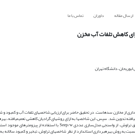
ارسال مقاله
داوران
تماس با ما
برای کاهش تلفات آب مخزن
وریحان، دانشگاه تهران‌
داری از مخازن سدهاست. در تحقیق حاضر برای ارزیابی شاخص‏های تلفات آب و کمبود و شا
دیان کاهشی تعمیم‏یافته تدوین شد. سپس، این شاخص‏ها به ازای روش‏های گرادیان کاهشی تعمیم‏یافته، به
منحنی فرمان پیشنهادی برآورد شده و با هم مقایسه ‌شدند. برای برآورد دقیق تراوش، از واسنجی مدل‌سازی عددی Seep/w با ا
دست‌آمده نشان داد روش بهره‏برداری گرادیان کاهشی تعمیم‏یافته (GRG) نسبت به روش بهره‏برداری استاندارد از نظر شاخص‏های تراوش، تبخیر و کمبود س