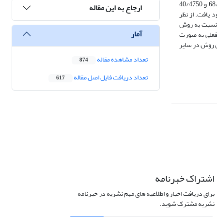
86/67، 24/54 و 68/67 درصد بهبود یافته است. از نظر شاخص‏های اعتمادپذیری، برگشت‏پذیری، آسیب‏پذیری و انعطاف‏پذیری به‌ترتیب به میزان 95/368، 26/110، 68/67 و 40/4750
ارجاع به این مقاله
 نظر شاخص‏های تبخیر و کمبود سالانه به‌ترتیب به میزان 88/15 و 86/41 درصد بهبود یافت. از نظر
یافته و شاخص تراوش این روش نسبت به روش
آمار
 و فعلی به صورت
ین روش در سایر
تعداد مشاهده مقاله
874
تعداد دریافت فایل اصل مقاله
617
اشتراک خبرنامه
برای دریافت اخبار و اطلاعیه های مهم نشریه در خبرنامه
نشریه مشترک شوید.