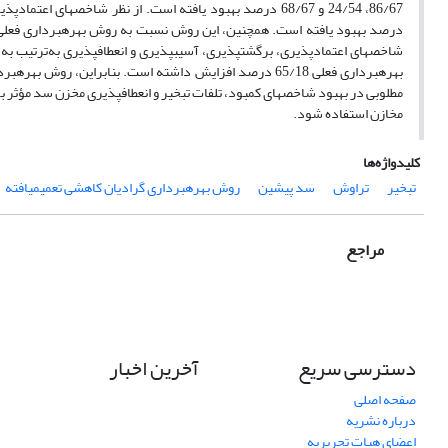
بهره‏برداری فعلی 65/18 درصد افزایش داشته است. بنابراین،
مطلوبی در بهبود شاخص‏های کمبود، تلفات تبخیر و انعطاف‏پذیری مخزن سد مؤثر بو
مخازن استفاده شود.
کلیدواژه‌ها
تبخیر
تراوش
سد پیشین
روش بهره‏برداری گرادیان کاهشی تعمیم‏یافته
مراجع
دسترسی سریع
آخرین اخبار
صفحه اصلی
درباره نشریه
اعضای هیات تحریریه