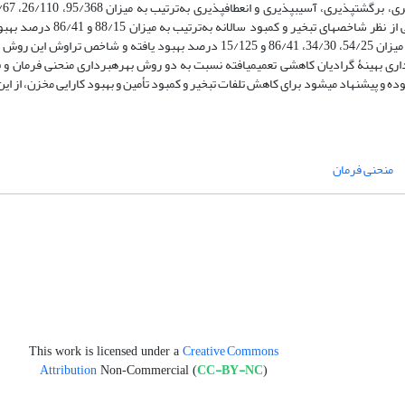
درصد بهبود یافته است. همچنین، این روش نسبت به روش بهره‏برداری فعلی از
شاخص‏های اعتمادپذیری، برگشت‏پذیری، آسیب‏پذیری و انعطاف‏پذیری به‌ترتیب به میزان 54/25، 34/30، 86/41 و 15/125 درصد بهبود 
 روش بهره‏برداری بهینۀ گرادیان کاهشی تعمیم‏یافته نسبت به دو روش‏ بهره‏برداری منحنی فرمان
ده و پیشنهاد می‏شود برای کاهش تلفات تبخیر و کمبود تأمین و بهبود کارایی مخزن، از ا
منحنی فرمان
Creative Commons
This work is licensed under a
Attribution
CC-BY-NC
Non-Commercial (
)
.