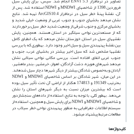
تصاویر در نرم‏افزار ENVI 5.3 انجام شد. سپس، برای پایش سیل
فروردین 1398 از شاخص‏های MNDWI و NDWI استفاده شد. پس از
آن، نقشۀ پهنۀ‏ خطر سیل در نرم‏افزار ArcGIS10.4 تهیه شد. نتایج
نشان می‏دهد بخش‏های جنوب و جنوب غربی از وضعیت خیلی شدید و
بخش‏های مرکزی و جنوب شرقی از وضعیت شدید خطر سیل برخوردارند
که از مستعدترین نواحی سیل‏گیر در استان هستند. همچنین، پایش
نقشه‏های سیل در استان خوزستان نشان می‏دهد که یک انطباق کامل
بین نقشۀ پهنه‏بندی سیل و سیل اخیر وجود دارد. به‏طوری ‏که با بررسی
نقشه‏ها مشخص شد که سیل اخیر بیشتر در بخش‏های غرب، جنوب و
جنوب غربی اتفاق افتاده است. بررسی مکانی نواحی سیلابی نشان
می‏‏دهد شهرهای هویزه، دشت آزادگان، اهواز، خرمشهر، بندر ماهشهر،
آبادان و به‌خصوص شادگان بیشتر از دیگر شهرها دچار سیل شده‏اند.
در این میان، شهر شادگان بر اساس شاخص‏های MNDWI و NDWI
به‌ترتیب 191349 و 174813 هکتار از اراضی آن تحت تأثیر سیل بوده
است که بیشترین میزان نسبت به دیگر شهرهای استان را نشان
می‌دهد. به‏طور کلی، با توجه به نتایج، استفاده از داده‌های سنجش‏ازدور
و شاخص‏های MNDWI و NDWI برای پایش سیل و همچنین، استفاده از
سیستم اطلاعات جغرافیایی به منظور پهنه‏بندی نواحی خطر سیلاب در
مطالعات مرتبط پیشنهاد می‏شود.
کلیدواژه‌ها