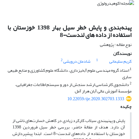
پهنه‌‌بندی و پایش خطر سیل بهار 1398 خوزستان با
استفاده از داده های لندست-8
نوع مقاله : پژوهشی
نویسندگان
2
1
کریم سلیمانی
شادمان درویشی
1
استاد گروه مهندسی علوم آبخیزداری، دانشگاه علوم کشاورزی و منابع طبیعی
ساری
2
دانشجوی کارشناسی ارشد سنجش از دور و سیستم اطلاعات جغرافیایی،
مؤسسۀ آموزش عالی آبان هراز آمل
10.22059/ije.2020.302703.1333
چکیده
‌پایش و پهنه‏بندی سیلاب کارکرد زیادی در کاهش خسارت‌های ناشی از
آن دارد. هدف از مقالۀ حاضر، بررسی خطر سیل فروردین 1398
خوزستان با استفاده از داده‌های لندست-8 است. ابتدا پیش‏پردازش