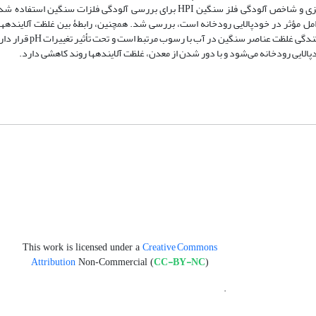
پارامترهای pH، EC، TDS، TSS و غلظت فلزات سنگین آنالیز شد. شاخص فلزی و شاخص آلودگی فلز سنگین HPI برای بررسی آلودگی 
‏ و همبستگی این تغییرات با pH که از مهم‌ترین عوامل مؤثر در خودپالایی رودخانه است، بررسی شد. همچنین، رابطۀ بین غلظت آلای
لایی رودخانه می‌شود و با دور شدن از معدن، غلظت آلاینده‏ها روند کاهشی دارد.
Creative Commons
This work is licensed under a
Attribution
CC-BY-NC
Non-Commercial (
)
.