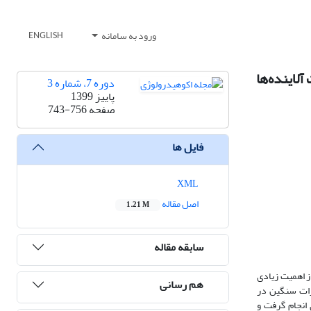
ورود به سامانه
ENGLISH
لاینده‌ها
دوره 7، شماره 3
پاییز 1399
صفحه
743-756
فایل ها
XML
اصل مقاله
1.21 M
سابقه مقاله
از اهمیت زیادی
هم رسانی
لزات سنگین در
نه‌برداری انجام گرفت و