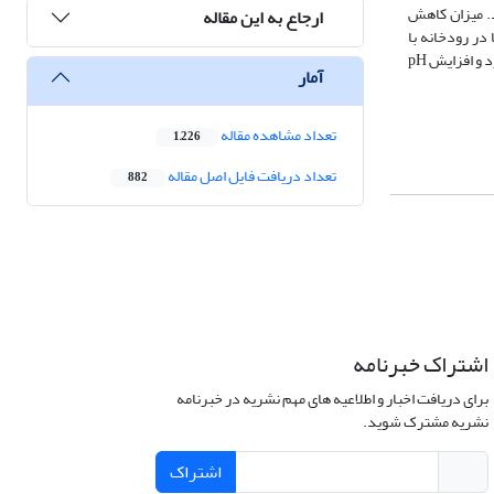
فلزات سنگین استفاده شد. میزان کاهش
ارجاع به این مقاله
نده‏ها در رودخانه با
غلظت عناصر سنگین در خاک و رسوب منطقه مقایسه شد و مشخص شد که پراکندگی غلظت عناصر سنگین در آب با رسوب مرتبط است و تحت تأثیر تغییرات pH قرار دارد و افزایش pH
آمار
تعداد مشاهده مقاله
1,226
تعداد دریافت فایل اصل مقاله
882
اشتراک خبرنامه
برای دریافت اخبار و اطلاعیه های مهم نشریه در خبرنامه
نشریه مشترک شوید.
اشتراک