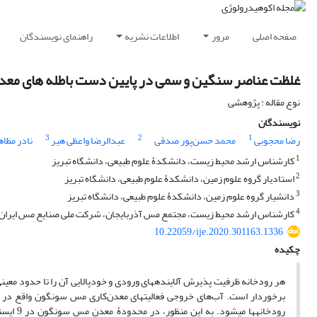
صفحه اصلی
مرور
اطلاعات نشریه
راهنمای نویسندگان
غلظت عناصر سنگین و سمی در پایین ‏دست باطله ‏های مع
نوع مقاله : پژوهشی
نویسندگان
3
2
1
رضا محجوبی
محمد حسن‌پور صدقی
عبدالرضا واعظی هیر
نادر مظا
1
کارشناس ارشد محیط زیست، دانشکدۀ علوم طبیعی، دانشگاه تبریز
2
استادیار گروه علوم زمین، دانشکدۀ علوم طبیعی، دانشگاه تبریز
3
دانشیار گروه علوم زمین، دانشکدۀ علوم طبیعی، دانشگاه تبریز
4
کارشناس ارشد محیط زیست، مجتمع مس آذربایجان، شرکت ملی صنایع مس ایران
10.22059/ije.2020.301163.1336
چکیده
هر رودخانه ظرفیت پذیرش آلاینده‏های ورودی و خودپالایی آن را تا حدود معین
برخوردار است. آب‌های خروجی فعالیت‏های معدن‌کاری مس سونگون واقع در شما
رودخانه‏