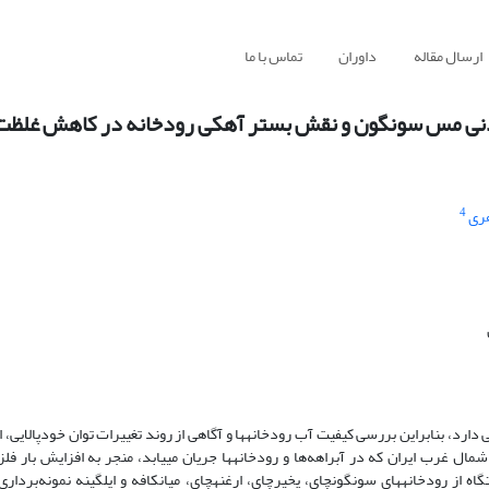
ارسال مقاله
داوران
تماس با ما
دنی مس سونگون و نقش بستر آهکی رودخانه در کاهش غلظت آ
4
هری
ی دارد، بنابراین بررسی کیفیت آب رودخانه
‏ها و آگاهی از روند تغییرات توان خودپالایی، 
ل غرب ایران که در آبراهه‌ها و رودخانه‏ها جریان می‏یابد، منجر به افزایش بار ف
ها می‏شود. به این منظور، در محدودۀ معدن مس سونگون در 9 ایستگاه از رودخانه‏های سونگون‏چای، پخیرچای، ارغنه‏چای، میانکافه و ایلگینه نمو