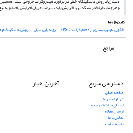
و هرچه اندازۀ قطر سنگدانه‏ها افزایش یابد، سرعت جریان افزایش یافته و به تبع آن، مقدار K ک
کلیدواژه‌ها
الگوریتم بهینه‏سازی ازدحام ذرات (PSO)
روندیابی سیل
روش ماسکینگام خ
مراجع
دسترسی سریع
آخرین اخبار
صفحه اصلی
درباره نشریه
اعضای هیات تحریریه
ارسال مقاله
تماس با ما
نقشه سایت