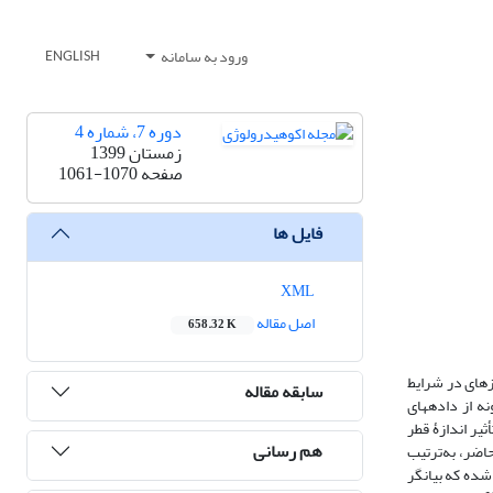
ورود به سامانه
ENGLISH
دوره 7، شماره 4
زمستان 1399
صفحه
1061-1070
فایل ها
XML
اصل مقاله
658.32 K
ه‏ای در شرایط
سابقه مقاله
نتقل می‏شود، اهمیت زیادی دارد. در پژوهش حاضر، روندیابی سیل در سدهای سنگریزه‏ای تأخیری دوگانه با استفاده از 4 نمونه از داده‏های
 همچنین، تأثیر اندازۀ قطر
هم رسانی
MRE آزمایش استفاده‌شده در پژوهش حاضر، به‌ترتیب
ی یادشده نیز به‏ترتیب برابر با 58/1، 47/0، 86/2 و 78/1 درصد محاسبه‏ شده که بیانگر