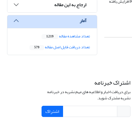
دقت زیاد روش ماسکینگام خطی در برآورد هیدروگراف خروجی است. همچنین، نتایج نشان می‏دهد هرچه فاصله بین هیدروگراف ورودی و خروجی افزایش یابد، مقدار K افزایش یافته
ارجاع به این مقاله
آمار
تعداد مشاهده مقاله
1,219
تعداد دریافت فایل اصل مقاله
579
اشتراک خبرنامه
برای دریافت اخبار و اطلاعیه های مهم نشریه در خبرنامه
نشریه مشترک شوید.
اشتراک