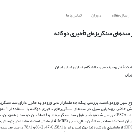
ارسال مقاله
داوران
تماس با ما
 سدهای سنگریزه‌ای تأخیری دوگانه
دۀ فنی و مهندسی، دانشگاه زنجان، زنجان، ایران
یران
وج سیل ورودی است. بررسی اینکه چه مقدار از دبی ورودی به مخزن دارای سد سنگریز
جریان غیرماندگار به پایین‏دست م
آزمایشگاهی موجود و روش ماسکینگام خطی و الگوریتم بهینه‏سازی ازدحام ذرات (PSO) بررسی شده‏ و تأثیر طول سد سنگریزه‏ای و فاصلۀ بین دو سد و
سنگدانه‏ها روی ضریب K روش ماسکینگام خطی ارزیابی شده ‏است. نتایج بیانگر آن است که مقادیر میانگین خطای نسبی () 4
برابر با 9/4، 4/3، 35/4 و 55/3 درصد و مقادیر مربوط به خطای نسبی دبی اوج (DPO) آزمایش‏ها