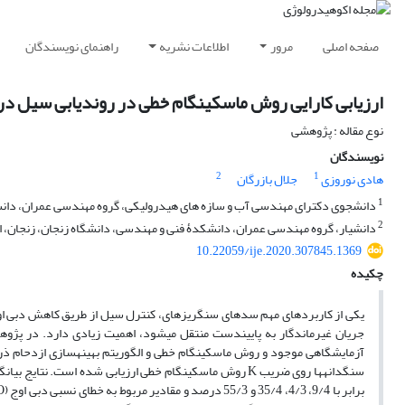
صفحه اصلی
مرور
اطلاعات نشریه
راهنمای نویسندگان
ارزیابی کارایی روش ماسکینگام خطی در روندیابی سیل در
نوع مقاله : پژوهشی
نویسندگان
2
1
هادی نوروزی
جلال بازرگان
1
دانشجوی دکترای مهندسی آب و سازه ‏های هیدرولیکی، گروه مهندسی عمران، دانشک
2
دانشیار، گروه مهندسی عمران، دانشکدۀ فنی و مهندسی، دانشگاه زنجان، زنجان، ا
10.22059/ije.2020.307845.1369
چکیده
یکی از ‌کاربردهای مهم سدهای سنگریزه‏ای، کنترل سیل از طریق کاهش دبی ا