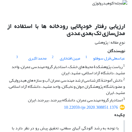
ارزیابی رفتار خودپالایی رودخانه ‏ها با استفاده از
مدل‌سازی تک‏ بعدی عددی
نوع مقاله : پژوهشی
نویسندگان
3
2
1
عباسعلی قزل سوفلو
مبین افتخاری
محمد اکبری
1
ریاست پژوهشکدۀ محیط‏ های خشک، استادیار گروه مهندسی عمران، واحد
مشهد، دانشگاه آزاد اسلامی، مشهد، ایران
2
دانش‏ آموختۀ کارشناسی ارشد مهندسی عمران آب و سازه‏ های هیدرولیکی
و عضو باشگاه پژوهشگران جوان و نخبگان، واحد مشهد، دانشگاه آزاد اسلامی،
مشهد، ایران
3
استادیار گروه مهندسی عمران، دانشگاه بیرجند، بیرجند، ایران
10.22059/ije.2020.308851.1376
چکیده
با توجه به رشد آلودگی آب‏های سطحی، تحقیق پیش رو در نظر دارد با