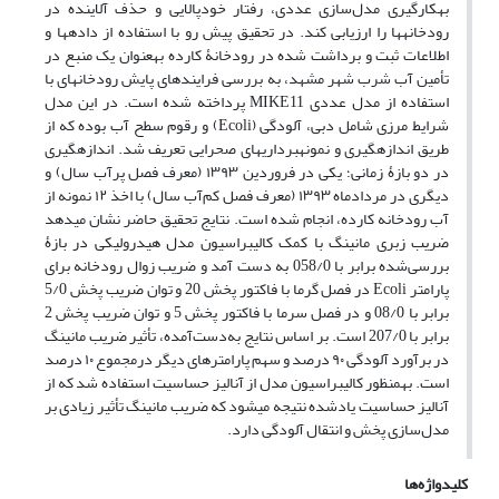
به‏کارگیری مدل‌سازی عددی، رفتار خودپالایی و حذف آلاینده در
رودخانه‏ها را ارزیابی کند. در تحقیق پیش رو با استفاده از داده‏ها و
اطلاعات ثبت و برداشت ‏شده در رودخانۀ کارده به‏عنوان یک منبع در
تأمین آب شرب شهر مشهد، به بررسی فرایند‏های پایش رودخانه‏ای با
استفاده از مدل عددی MIKE11 پرداخته‏ شده است. در این مدل
شرایط مرزی شامل دبی، آلودگی (Ecoli)‌ و رقوم سطح آب بوده که از
طریق اندازه‏گیری و نمونه‏برداری‏های صحرایی تعریف شد. اندازه‏گیری
در دو بازۀ زمانی؛ یکی در فروردین ۱۳۹۳ (‌معرف فصل پر‌آب سال) و
دیگری در مردادماه ۱۳۹۳ (معرف فصل کم‌آب سال) با اخذ ۱۲ نمونه از
آب رودخانه کارده، انجام ‏شده است. نتایج تحقیق حاضر نشان می‏دهد
ضریب زبری مانینگ با کمک کالیبراسیون مدل هیدرولیکی در بازۀ
بررسی‌شده برابر با 058/0 به دست آمد و ضریب زوال رودخانه برای
پارامتر Ecoli در فصل گرما با فاکتور پخش 20 و توان ضریب پخش 5/0
برابر با 08/0 و در فصل سرما با فاکتور پخش 5 و توان ضریب پخش 2
برابر با 207/0 است. بر اساس نتایج به‌دست‌آمده، تأثیر ضریب مانینگ
در برآورد آلودگی ۹۰ درصد و سهم پارامترهای دیگر درمجموع ۱۰ درصد
است. به‏منظور کالیبراسیون مدل از آنالیز حساسیت استفاده شد که از
آنالیز حساسیت یادشده نتیجه می‏شود که ضریب مانینگ ‌تأثیر زیادی بر
مدل‌سازی پخش و انتقال آلودگی دارد.
کلیدواژه‌ها