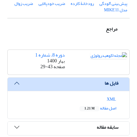
پیش ‏بینی آلودگی
رودخانۀ کارده
ضریب خود‌پالایی
ضریب زوال
مدل MIKE11
مراجع
دوره 8، شماره 1
بهار 1400
صفحه
29-43
فایل ها
XML
اصل مقاله
1.21 M
سابقه مقاله