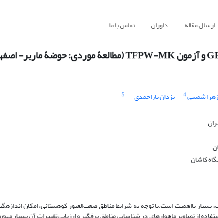
ارسال مقاله
داوران
تماس با ما
5
4
هرا شمسی
یزدان یاراحمدی
ران
ن
گاه کاشان
، بسیار بااهمیت است.با توجه به شرایط مناطق صعب‌العبور کوهستانی، امکان اندازه‏گی
ستفاده از تصاویر ماهواره‏ای در شناسایی مناطق برف‏گیر و ارزیابی تغییرات آن بسیار مه