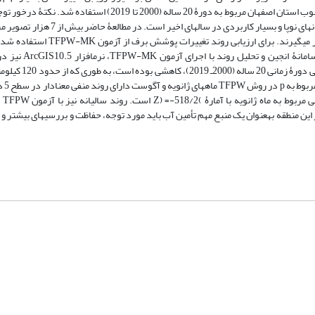
در مطالعۀ حاضر از تصاویر ماهواره‏ای سنجندۀ MODIS حوضۀ ماربر واقع در جنوب استان اصفهان مربوط به دورۀ 20 ساله (0
مطالعه از سامانۀ Google Earth Engine یا به‏اختصار GEE استفاده شد که سامانه‏ای نوپ
برف روزانه استفاده ‏شده است که در GEE در کمترین زمان در دسترس قرار می‏گیر
علاوه بر برنامه‏نویسی و فراخوانی تصاویر و استخرا
استفاده شد. نتایج به‌دست‌آمده نشان داد روند تغی
از 60 کیلومت
ماه ژوئن
ود. آب حاصل از ذوب برف در این منطقه به‏عنوان یک منبع مهم تأمین آب باید مورد توجه، حفاظت و بررسی‏های بیشت