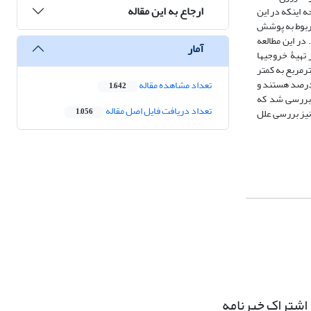
ارجاع به این مقاله
200 تا 2019) استفاده شد. نکتۀ درخور ‏توجه اینکه در این
ا و بسیار کاربردی در سال‏های اخیر است. در مطالعۀ حاضر بیش از 7 هزار تصویر مربوط به پوشش
ند. برای ارزیابی روند تغییرات پوشش برف از آزمون TFPW-MK استفاده شد. در این مطالعه
آمار
ج مقادیر پوشش برف در سامانۀ انجین و تحلیل روند با اجرای آزمون TFPW-MK، نرم‏افزار ArcGIS10.5 نیز در تهیۀ خروجی‏ها
یرات سطوح پوشش برف طی دورۀ زمانی 20 ساله (2000ـ 2019)، کاهشی بوده است، به‏ طوری ‏که از حدود 120 کیلومترمربع به کمتر
رمربع در سال 2018 رسیده است. با توجه به درصد اعتماد ستون مربوط به p در روش TFPW ماه‏های ژانویه و آگوست دارای روند منفی معنا‏دار در سطح 5 درصد هستند و
تعداد مشاهده مقاله
1,642
 روند منفی معنا‏دار در سطح 10 درصد دارد. شدیدترین روند کاهشی مربوط به ماه ژانویه با آمارۀ )518/2-= (Z است. روند سالیانه نیز با آزمون TFPW بررسی شد که
تعداد دریافت فایل اصل مقاله
ر و نیز بررسی علل
1,056
اشتراک خبرنامه