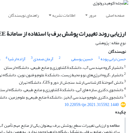
صفحه اصلی
مرور
اطلاعات نشریه
راهنمای نویسندگان
ارزیابی روند تغییرات پوشش برف با استفاده از سامانۀ GEE و آزمون TFPW-MK (مطالعۀ موردی: حوضۀ ماربر- اصفهان)
نوع مقاله : پژوهشی
نویسندگان
4
3
2
1
حسن ترابی پوده
حسین یوسفی
آرمان صمدی
آزاده ارشیا
ز
1
دانشیار گروه مهندسی آب، دانشکدۀ کشاورزی و منابع طبیعی، دانشگاه لرستان
2
دانشیار، گروه انرژی‌های نو و محیط زیست، دانشکدۀ علوم و فنون نوین، دانشگاه ته
3
دانش‏ آموختۀ کارشناسی ارشد سنجش از دور و GIS، دانشگاه تهران
4
دانشجوی دکتری سازه ‏های آبی، دانشکدۀ کشاورزی و منابع طبیعی، دانشگاه لرستا
5
دانشجوی دکتری علوم و مهندسی آبخیز، دانشکدۀ منابع طبیعی و علوم زمین، دانش
10.22059/ije.2021.315592.1440
چکیده
مطالعه و ارزیابی تغییرات سطح پوشش برف به‏عنوان یکی از منابع مهم تأمین آب
برای تخمین منابع برفابی و تشکیل پایگاه داده‏ها وجود ندارد. به همین دلیل، ا