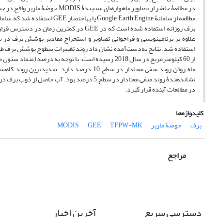
نشان‏دهندۀ روند منفی معنا‏دار در سطح 5 درصد ب
در مطالعات آینده قرار گیرد.
کلیدواژه‌ها
برف
حوضۀ ماربر
TFPW-MK
GEE
MODIS
مراجع
دسترسی سریع
آخرین اخبار