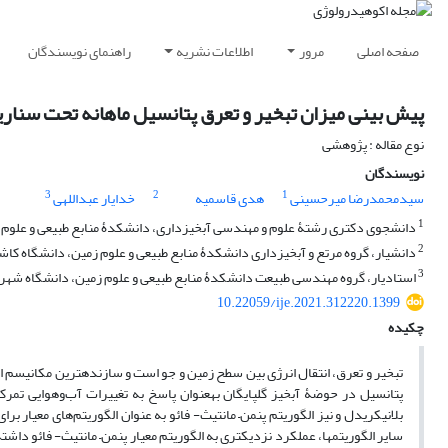
صفحه اصلی
مرور
اطلاعات نشریه
راهنمای نویسندگان
پیش‏ بینی میزان تبخیر و تعرق پتانسیل ماهانه تحت سناریوهای RCP در دوره ‏های آتی (مطالعۀ موردی: حوضۀ آبخیز
نوع مقاله : پژوهشی
نویسندگان
3
2
1
سیدمحمدرضا میرحسینی
هدی قاسمیه
خدایار عبداللهی
1
دانشجوی دکتری رشتۀ علوم و مهندسی آبخیزداری، دانشکدۀ منابع طبیعی و علوم 
2
دانشیار، گروه مرتع و آبخیزداری دانشکدۀ منابع طبیعی و علوم زمین، دانشگاه کاش
3
استادیار، گروه مهندسی طبیعت دانشکدۀ منابع طبیعی و علوم زمین، دانشگاه شهر
10.22059/ije.2021.312220.1399
چکیده
تبخیر و تعرق، انتقال انرژی بین سطح زمین و جو است و سازنده‏ترین مکانیسم
پتانسیل در حوضۀ آبخیز گلپایگان به‏عنوان پاسخ به تغییرات آب‌وهوایی تمرکز
بلانی‏کریدل و نیز الگوریتم پنمن– مانتیث- فائو به عنوان الگوریتم‌های معیار ب
سایر الگوریتم‏ها، عملکرد نزدیک‏تری به الگوریتم معیار پنمن– مانتیث- فائو داشته