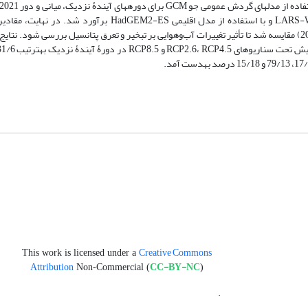
2060 و 2061-2080 تحت تأثیر سناریوهای RCP2.6,4.5,8.5 توسط مدل LARS-WG6 و با استفاده از مدل‏ اقلیمی -ES
پیش‏بینی‌شده در دوره‏های آینده با نتایج تبخیر و تعرق در دورۀ پایه (1992-2017) مقایسه شد تا تأثیر تغییرات آب‌وهوایی بر تبخیر و تعرق پتانسیل بررسی
Creative Commons
This work is licensed under a
Attribution
CC-BY-NC
Non-Commercial (
)
.