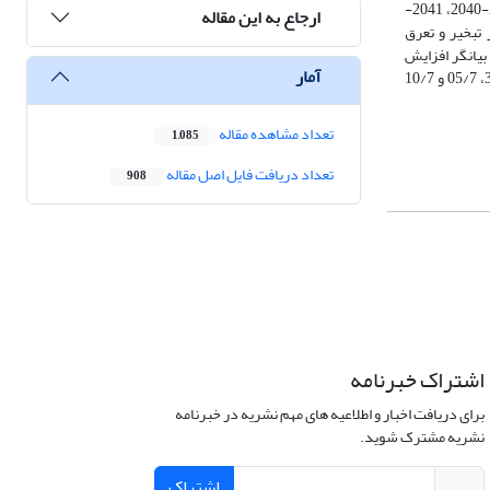
تبخیر و تعرق پتانسیل استفاده شد. سپس، میزان تبخیر و تعرق پتانسیل با استفاده از مدل‏های گردش عمومی جو GCM برای دوره‏های آیندۀ نزدیک، میانی و دور 2021-2040، 2041-
ارجاع به این مقاله
HadGEM2‏ برآورد شد. در نهایت، مقادیر تبخیر و تعرق
 شود. نتایج بیانگر افزایش
آمار
تبخیر و تعرق پتانسیل تحت کلیۀ سناریوهای RCP در دوره‏های آینده بود. افزایش تحت سناریوهای RCP2.6، RCP4.5 و RCP8.5 در دورۀ آیندۀ نزدیک به‏ترتیب 31/6، 05/7 و 10/7
تعداد مشاهده مقاله
1,085
تعداد دریافت فایل اصل مقاله
908
اشتراک خبرنامه
برای دریافت اخبار و اطلاعیه های مهم نشریه در خبرنامه
نشریه مشترک شوید.
اشتراک