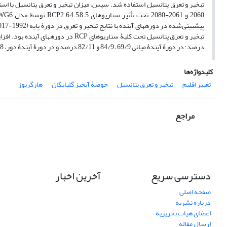
درصد؛ در دورۀ آیندۀ میانی 69/9، 84/9 و 82/11 درصد و در دورۀ آیندۀ دور، 17/8، 79/13 و 15/18 درصد به‏دست آمد.
کلیدواژه‌ها
تغییر اقلیم
تبخیر و تعرق پتانسیل
حوضۀ آبخیز گلپایگان
هارگریوز
مراجع
دسترسی سریع
آخرین اخبار
صفحه اصلی
درباره نشریه
اعضای هیات تحریریه
ارسال مقاله