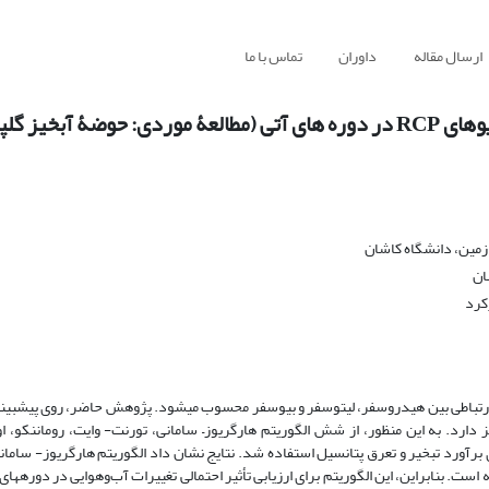
ارسال مقاله
داوران
تماس با ما
 گلپایگان)
زمین، دانشگاه کاشان
ان
کرد
 ارتباطی بین هیدروسفر، لیتوسفر و بیوسفر محسوب می‏شود. پژوهش حاضر، روی پیش‏بینی
 دارد. به این منظور، از شش الگوریتم هارگریوز– سامانی، تورنت- وایت، روماننکو، او
رای برآورد تبخیر و تعرق پتانسیل استفاده شد. نتایج نشان داد الگوریتم هارگریوز- سامان
 است. بنابراین، این الگوریتم برای ارزیابی تأثیر احتمالی تغییرات آب‌وهوایی در دوره‏های 