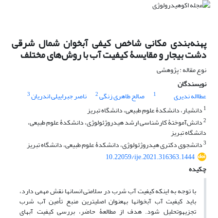
پهنه‌بندی مکانی شاخص کیفی آبخوان شمال شرقی
دشت بیجار و مقایسۀ کیفیت آب با روش‌های مختلف
نوع مقاله : پژوهشی
نویسندگان
3
2
1
عطااله ندیری
صالح طاهری زنگی
ناصر جبراییلی اندریان‌
1
دانشیار، دانشکدۀ علوم طبیعی، دانشگاه تبریز
2
دانش‌آموختۀ کارشناسی ارشد هیدروژئولوژی، دانشکدۀ علوم طبیعی،
دانشگاه تبریز
3
دانشجوی دکتری هیدروژئولوژی، دانشکدۀ علوم طبیعی، دانشگاه تبریز
10.22059/ije.2021.316363.1444
چکیده
با توجه به اینکه کیفیت آب شرب در سلامتی انسان‏ها نقش مهمی دارد،
باید کیفیت آب آبخوان‏ها به‏عنوان اصلی‏ترین منبع تأمین آب شرب
تجزیه‏وتحلیل شود. هدف از مطالعۀ حاضر، بررسی کیفیت آب‏های