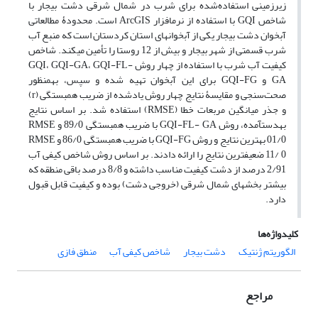
زیرزمینی استفاده‌شده برای شرب در شمال شرقی دشت بیجار با
شاخص GQI با استفاده از نرم‏افزار ArcGIS است. محدودۀ مطالعاتی
آبخوان دشت بیجار یکی از آبخوان‏های استان کردستان است که منبع آب
شرب قسمتی از شهر بیجار و بیش از 12 روستا را تأمین می‏کند. شاخص
کیفیت آب شرب با استفاده از چهار روش GQI، GQI-GA، GQI-FL-
GA و GQI-FG برای این آبخوان تهیه شده و سپس، به‏منظور
صحت‌سنجی و مقایسۀ نتایج چهار روش یادشده از ضریب همبستگی (r)
و جذر میانگین مربعات خطا (RMSE) استفاده شد. بر اساس نتایج
به‏دست‏آمده، روش GQI-FL- GA با ضریب همبستگی 89/0 و RMSE
01/0 بهترین نتایج و روش GQI-FG با ضریب همبستگی 86/0 و RMSE
11/ 0 ضعیف‏ترین نتایج را ارائه دادند. بر اساس روش شاخص کیفی آب
2/91 درصد از دشت کیفیت مناسب داشته و 8/8 درصد باقی منطقه که
بیشتر بخش‏های شمال شرقی (خروجی دشت) بوده و کیفیت قابل قبول
دارد.
کلیدواژه‌ها
الگوریتم ژنتیک
دشت بیجار
شاخص کیفی آب
منطق فازی
مراجع