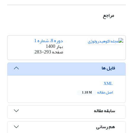
مراجع
دوره 8، شماره 1
بهار 1400
صفحه
283-293
فایل ها
XML
اصل مقاله
1.18 M
سابقه مقاله
هم رسانی