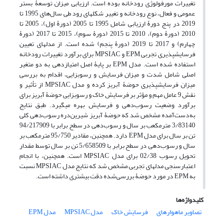
تغییرات مورفولوژی رودخانه بوده است. ارزیابی میزان توسعۀ بستر
عمومی و فعال، نوع رودخانه و تغییر شکل‏های رود طی سال‌های 1995 تا
2019 در پنج دورۀ ارزیابی شامل 1995 تا 2005 (دورۀ اول)، 2005 تا
2010 (دورۀ دوم)، 2010 تا 2015 (دورۀ سوم)، 2015 تا 2017 (دورۀ
چهارم) و 2017 تا 2019 (دورۀ پنجم) شده است. از مدل‏های تعیین
فرسایش‏پذیری تجربی EPM و MPSIAC برای برآورد تغییرات رودخانه
استفاده شده است. مدل EPM بر پایۀ اصل امتیازدهی به دو متغیر
اصلی شامل شدت و میزان فرسایش و رسوب‏زایی، اقدام به بررسی
میزان فرسایش‏پذیری حوضۀ آبریز کرده و مدل MPSIAC از تأثیر و
نقش 9 عامل مهم و مؤثر بر فرسایش خاک و رسوب‏زایی حوضۀ آبریز برای
برآورد وضعیت رسوب‌دهی و فرسایش بهره می‏گیرد. طبق نتایج
به‌دست‌آمده مشخص شد که حوضۀ آبریز شیرین‌دره رسوب‌دهی کلی
3/83140 مترمکعب بر سال و رسوب‌دهی در سطح برابر با 94/217909
تن بر سال برای مدل EPM دارد. همچنین، مقادیر 95/750 مترمکعب بر
سال و رسوب‌دهی در سطح برابر با 5/658509 تن بر سال توسط مقدار
تحویل رسوب 02/38 برای مدل MPSIAC است. همچنین، با انجام
اعتبارسنجی مدل‏های تجربی مشخص شد که نتایج مدل MPSIAC نسبت
به EPM در مورد حوضۀ بررسی‌شده دقت بیشتری داشته است.
کلیدواژه‌ها
تصاویر ماهواره‏ای
فرسایش خاک
مدل MPSIAC
مدل EPM