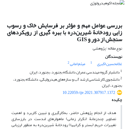
بررسی عوامل مهم و مؤثر بر فرسایش خاک و رسوب‏
زایی رودخانۀ شیرین‌دره با بهره‏ گیری از رویکردهای
سنجش از دور و GIS
نوع مقاله : پژوهشی
نویسندگان
2
1
غلامحسین اکبری
میثم امانی
1
دانشیار گروه مهندسی عمران دانشگاه بجنورد، بجنورد، ایران
2
دانشجوی کارشناسی ارشد آب و سازه‌های هیدرولیکی، دانشگاه بجنورد،
بجنورد، ایران
10.22059/ije.2021.307917.1372
چکیده
هدف از انجام پژوهش حاضر، به‌کارگیری و تبیین کاربرد و اهمیت
تصاویر چندزمانۀ (تکرار زمانی) ماهواره‏ای لندست در بارزسازی
تغییرات حریم (بستر و کرانه‏ها) رودخانۀ شیرین‌دره به منظور ارزیابی