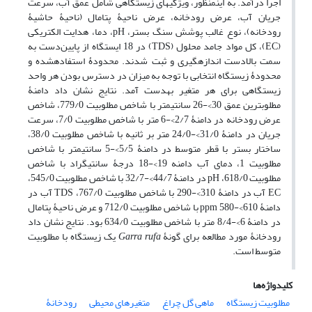
اجرا درآمد. به این‏منظور، ویژگی‏های زیستگاهی شامل عمق آب، سرعت
جریان آب، عرض رودخانه، عرض ناحیۀ پتامال (ناحیۀ حاشیۀ
رودخانه)، نوع غالب پوشش سنگ بستر، pH، دما، هدایت الکتریکی
(EC)، کل مواد جامد محلول (TDS) در 18 ایستگاه از پایین‌دست به
سمت بالادست اندازه‏گیری و ثبت شدند. محدودۀ استفاده‏شده و
محدودۀ زیستگاه انتخابی با توجه به میزان در دسترس بودن هر واحد
زیستگاهی برای هر متغیر به‏‏دست آمد. نتایج نشان داد دامنۀ
مطلوب‏ترین عمق 30>-26 سانتی‏متر با شاخص مطلوبیت 779/0، شاخص
عرض رودخانه در دامنۀ 2/7>-6 متر با شاخص مطلوبیت 7/0، سرعت
جریان در دامنۀ 31/0>-24/0 متر بر ثانیه با شاخص مطلوبیت 38/0،
ساختار بستر با قطر متوسط در دامنۀ 5/5>-5 سانتی‏متر با شاخص
مطلوبیت 1، دمای آب دامنه 19>-18 درجۀ سانتی‏گراد با شاخص
مطلوبیت 618/0، pH در دامنۀ 44/7>-32/7 با شاخص مطلوبیت 545/0،
EC آب در دامنۀ 310>-290 با شاخص مطلوبیت 767/0، TDS آب در
دامنۀ 610>-580 ppm با شاخص مطلوبیت 712/0 و عرض ناحیۀ پتامال
در دامنۀ 6>-8/4 متر با شاخص مطلوبیت 634/0 بود. نتایج نشان داد
رودخانۀ مورد مطالعه برای گونۀ
Garra rufa
یک زیستگاه با مطلوبیت
متوسط است.
کلیدواژه‌ها
مطلوبیت زیستگاه
ماهی گل چراغ
متغیرهای محیطی
رودخانۀ