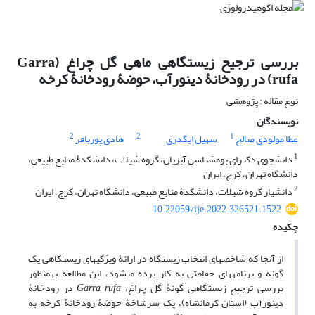
بررسی ترجیح زیستگاهی ماهی گل چراغ (Garra
rufa) در رودخانۀ دینورآب، حوضۀ رودخانۀ کرخه
نوع مقاله : پژوهشی
نویسندگان
2
2
1
عطا مولودی صالح
سهیل ایگدری
هادی پورباقر
1
دانشجوی دکترای بوم‏شناسی آبزیان، گروه شیلات، دانشکدۀ منابع طبیعی،
دانشگاه تهران، کرج، ایران
2
دانشیار گروه شیلات، دانشکدۀ منابع طبیعی، دانشگاه تهران، کرج، ایران‏
10.22059/ije.2022.326521.1522
چکیده
از آنجا که شاخص‏های انتخاب زیستگاه در ارائۀ ویژگی‏های زیستگاهی یک
گونه و برنامه‏های حفاظتی به کار برده می‏شود، این مطالعه به‏منظور
بررسی ترجیح زیستگاهی گونۀ گل چراغ،
Garra rufa
در رودخانۀ
دینورآب (استان کرمانشاه)، یک سرشاخۀ حوضۀ رودخانۀ کرخه به