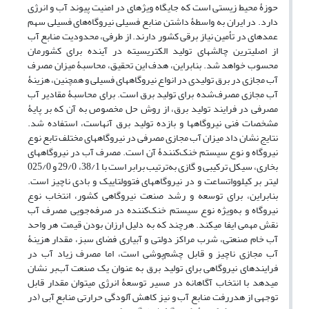
حوزۀ محیط زیستی است که جایگاه ویژه‏ای در امنیت پیوند آب و انرژی
دارد. در ایران به واسطۀ داشتن منابع فسیلی نیروگاه‌های فسیلی سهم
عمده‏ای در تأمین نیاز برقی کشور دارند. از طرفی، محدودیت منابع آب
از اصلی‏ترین چالش‏های تولید الکتریسیته در آینده برای کشورمان
محسوب خواهد شد. بنابراین، هدف این تحقیق، محاسبۀ میزان مصرف
آب مجازی در برق تولیدی در انواع نیروگاه‏های فسیلی و همچنین، هزینۀ
آب مجازی مصرف‌شده برای تولید برق است. برای محاسبۀ مقادیر آب
مصرفی در فرایند تولید برق، از روش حل مخصوص به آن که بر پایۀ
مشخصات فنی نیروگاه‏ها و بازده تولید برق آنهاست، استفاده شد.
نتایج نشان داد میزان آب مجازی مصرفی در نیروگاه‏های مختلف تابع نوع
نیروگاه و نوع سیستم خنک‌کنندۀ آن است. مصرف آب در نیروگاه‏های
بخاری، سیکل ترکیبی و گازی به‌ترتیب برابر است با 38/1، 29/0 و 025/0
لیتر بر کیلووات‏ساعت و در نیروگاه‏های فتوولتاییک و بادی ناچیز است.
بنابراین، برای توسعه و رشد صنعت نیروگاهی کشور، انتخاب نوع
نیروگاه و به‌ویژه نوع سیستم خنک‌کننده در صرفه‌جویی مصرف آب
نقش مهمی ایفا می‏کند. هرچند که به دلیل ارزان بودن قیمت هر واحد
آب خام صنعتی، شرب مراکز دولتی و آبیاری فضای سبز، مقدار هزینۀ
آب مجازی ناچیز و قابل چشم‌پوشی است، اما مصرف زیاد آب در
فرایند‏های نیروگاهی برای تولید برق به عنوان یک صنعت آب‌بر نشان
می‏دهد با انتخاب آگاهانه در مسیر توسعۀ انرژی می‏توان مقدار قابل
توجهی از هدررفت منابع آب و نیز کاهش آلودگی حرارتی منابع آبی (در