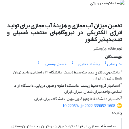
تخمین میزان آب مجازی و هزینۀ آب مجازی برای تولید
انرژی الکتریکی در نیروگاه‏های منتخب فسیلی و
تجدیدپذیر کشور
نوع مقاله : پژوهشی
نویسندگان
3
2
1
ندا رضایی
رخشاد حجازی
حسین یوسفی
1
دانشجوی دکتری مدیریت محیط زیست، دانشگاه آزاد اسلامی، واحد تهران
شمال، تهران، ایران
2
استادیار گروه محیط زیست، دانشکدۀ علوم و فنون دریایی، دانشگاه آزاد
اسلامی، واحد تهران شمال، تهران، ایران
3
دانشیار دانشکدۀ علوم‏ و‏ فنون ‏نوین، دانشگاه ‏تهران، ایران
10.22059/ije.2022.339052.1608
چکیده
محاسبۀ آب مجازی در فرایند تولید برق از مهم‏ترین و جدیدترین مسائل