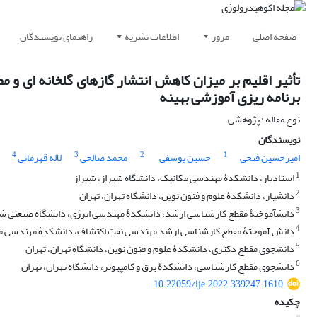
صفحه اصلی
مرور
اطلاعات نشریه
راهنمای نویسندگان
تأثیر اقلیم بر میزان کاهش انتشار گازهای گلخانه‏ ای 
برنامه ‏ریزی آموزشی بهینه
نوع مقاله : پژوهشی
نویسندگان
4
3
2
1
امیرحسین فتحی
حسین یوسفی
محمد صالحی
لاله قهرمانی
1
استادیار، دانشکدۀ مهندسی مکانیک، دانشگاه شیراز، شیراز
2
دانشیار، دانشکدۀ علوم و فنون نوین، دانشگاه تهران، تهران
3
دانش‏آموختۀ مقطع کارشناسی ‏ارشد، دانشکدۀ مهندسی انرژی، دانشگاه صنعتی ش
4
دانش‏ آموختۀ مقطع کارشناسی‏ ارشد مهندسی نفت اکتشاف، دانشکدۀ مهندسی مع
5
دانشجوی مقطع دکتری، دانشکدۀ علوم و فنون نوین، دانشگاه تهران، تهران
6
دانشجوی مقطع کارشناسی، دانشکدۀ برق و کامپیوتر، دانشگاه تهران، تهران
10.22059/ije.2022.339247.1610
چکیده