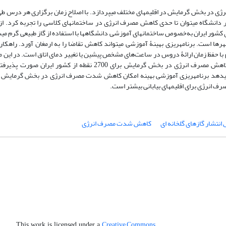
رژی در بخش گرمایش در اقلیم‏های مختلف می‏پردازد. با اصلاح زمان برگزاری هر درس طی
دانشگاه می‏توان تا حدی کاهش مصرف انرژی در ساختمان‏های کلاسی را تجربه کرد. از آ
کشور ایران به‌خصوص ساختمان‏های آموزشی دانشگاه‏ها با استفاده از گاز طبیعی گرم می‏شو
ها است. برنامه‏ریزی بهینۀ آموزشی می‏تواند کاهش تقاضا را به ارمغان آورد. راهکا
با حفظ زمان ارائۀ دروس در ساعت‌های مشخص پیشین یا تغییر دمای اتاق است. در این مقا
از یک مدل جامع برنامه‏ریزی آموزشی، تأثیر برنامه‏ریزی آموزشی بهینه در کاهش مصرف انرژی در بخش گرمایش برای 2700
نتشار گازهای گلخانه ‏ای
کاهش شدت مصرف انرژی
Creative Commons
This work is licensed under a