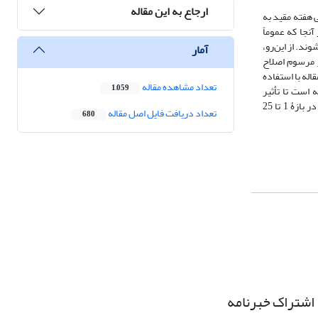
ارجاع به این مقاله
 هفته مقید به
نجا که عموماً
ند. از این‌رو،
آمار
ر مرسوم اصلاح
له با استفاده
تعداد مشاهده مقاله
1,059
 نقطه از کشور ایران صورت پذیرفته است تا تأثیر
برنامه‏ریزی آموزشی در اقلیم‏های مختلف کمی‏سازی شود. نتایج ارزیابی نشان می‏دهد برنامه‏ریزی آموزشی بهینه امکان کاهش شدت مصرف انرژی در بخش گرمایش در بازۀ 1 تا 25
تعداد دریافت فایل اصل مقاله
680
اشتراک خبرنامه