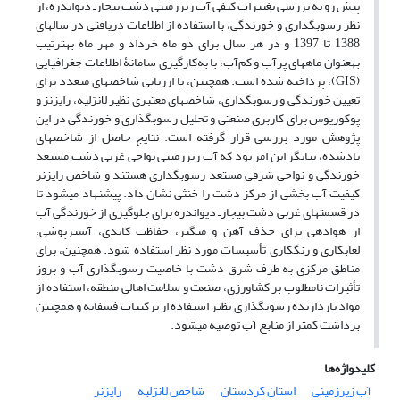
پیش رو به بررسی تغییرات کیفی آب زیرزمینی دشت بیجار‌ـ دیواندره، از
نظر رسوب‏گذاری و خورندگی، با استفاده از اطلاعات دریافتی در سال‏های
1388 تا 1397 و در هر سال برای دو ماه خرداد و مهر ماه به‏ترتیب
به‏عنوان ماه‏های پرآب و کم‌آب، با به‌کارگیری سامانۀ اطلاعات جغرافیایی
(GIS)، پرداخته شده است. همچنین، با ارزیابی شاخص‏های متعدد برای
تعیین خورندگی و رسوب‏گذاری، شاخص‏های معتبری نظیر لانژلیه، رایزنز و
پوکوریوس برای کاربری صنعتی و تحلیل رسوب‏گذاری و خورندگی در این
پژوهش مورد بررسی قرار گرفته است. نتایج حاصل از شاخص‏های
یادشده، بیانگر این امر بود که آب زیرزمینی نواحی غربی دشت مستعد
خورندگی و نواحی شرقی مستعد رسوب‏گذاری هستند و شاخص رایزنر
کیفیت آب بخشی از مرکز دشت را خنثی نشان داد. پیشنهاد می‏شود تا
در قسمت‏های غربی دشت بیجارـ دیواندره برای جلوگیری از خورندگی آب
از هوادهی برای حذف آهن و منگنز، حفاظت کاتدی، آسترپوشی،
لعاب‏کاری و رنگ‏کاری تأسیسات مورد نظر استفاده شود. همچنین، برای
مناطق مرکزی به ‏طرف شرق دشت با خاصیت رسوب‏گذاری آب و بروز
تأثیرات نامطلوب بر کشاورزی، صنعت و سلامت اهالی منطقه، استفاده از
مواد بازدارنده رسوب‏گذاری نظیر استفاده از ترکیبات فسفاته و همچنین
برداشت کمتر از منابع آب توصیه می‏شود.
کلیدواژه‌ها
آب زیرزمینی
استان کردستان
شاخص لانژلیه
رایزنر