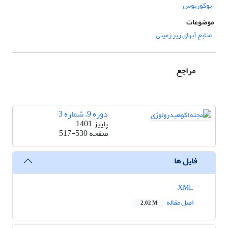
پوکوریوس
موضوعات
منابع آبهای زیر زمینی
مراجع
دوره 9، شماره 3
پاییز 1401
صفحه
517-530
فایل ها
XML
اصل مقاله
2.02 M