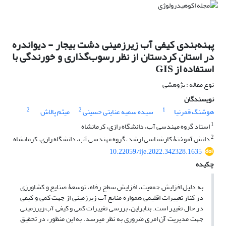
پهنه‌بندی کیفی آب زیرزمینی دشت بیجار - دیواندره
در استان کردستان از نظر رسوب‌گذاری و خورندگی با
استفاده از GIS
نوع مقاله : پژوهشی
نویسندگان
2
2
1
هوشنگ قمرنیا
سیده سمیه عنایتی حسینی
میثم پالاش
1
استاد گروه مهندسی آب، دانشگاه رازی، کرمانشاه
2
دانش آموختۀ کارشناسی ارشد، گروه مهندسی آب، دانشگاه رازی، کرمانشاه
10.22059/ije.2022.342328.1635
چکیده
به ‏دلیل افزایش جمعیت، افزایش سطح رفاه، توسعۀ صنایع و کشاورزی
در کنار تغییرات اقلیمی همواره منابع آب زیرزمینی از جهت کمی و کیفی
در حال تغییر است. بنابراین، بررسی تغییرات کمی و کیفی آب زیرزمینی
جهت مدیریت آن امری ضروری به نظر می‏رسد. به این منظور، در تحقیق